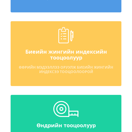
Биеийн жингийн индексийн
тооцоолуур
ӨӨРИЙН МЭДЭЭЛЛЭЭ ОРУУЛЖ БИЕИЙН ЖИНГИЙН
ИНДЕКСЭЭ ТООЦООЛООРОЙ
Өндрийн тооцоолуур