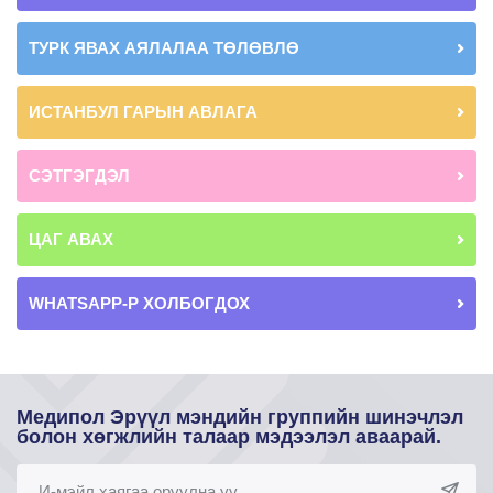
ТУРК ЯВАХ АЯЛАЛАА ТӨЛӨВЛӨ
ИСТАНБУЛ ГАРЫН АВЛАГА
СЭТГЭГДЭЛ
ЦАГ АВАХ
WHATSAPP-Р ХОЛБОГДОХ
Медипол Эрүүл мэндийн группийн шинэчлэл
болон хөгжлийн талаар мэдээлэл аваарай.