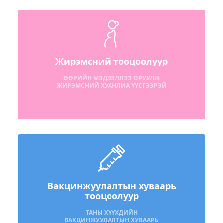
Жирэмсний тооцоолуур
ӨӨРИЙН МЭДЭЭЛЛЭЭ ОРУУЛЖ
ЖИРЭМСНИЙ ХУАНЛИА ҮҮСГЭЭРЭЙ
Вакцинжуулалтын хуваарь
тооцоолуур
ТАНЫ ХҮҮХДИЙН
ВАКЦИНЖУУЛАЛТЫН ХУВААРЬ