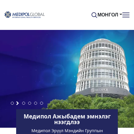
МОНГОЛ
Медипол Ажыбадем эмнэлэг
нээгдлээ
Медипол Эрүүл Мэндийн Группын