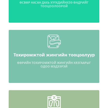
ӨСВӨР НАСАН ДАХЬ ХҮҮХДИЙНХЭЭ ӨНДРИЙГ
ТООЦООЛООРОЙ
Тохиромжтой жингийн тооцоолуур
ӨӨРИЙН ТОХИРОМЖТОЙ ЖИНГИЙН ХЯЗГААРЫГ
ОДОО МЭДЭЭРЭЙ