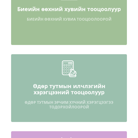
Биеийн өөхний хувийн тооцоолуур
БИЕИЙН ӨӨХНИЙ ХУВИА ТООЦООЛООРОЙ
Өдөр тутмын илчлэгийн
хэрэгцээний тооцоолуур
ӨДӨР ТУТМЫН ЭРЧИМ ХҮЧНИЙ ХЭРЭГЦЭЭГЭЭ
ТОДОРХОЙЛООРОЙ