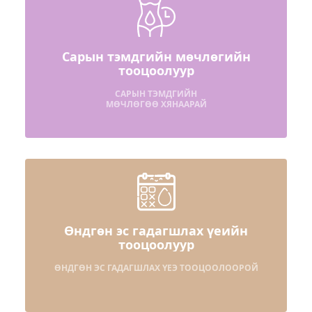
Сарын тэмдгийн мөчлөгийн
тооцоолуур
САРЫН ТЭМДГИЙН
МӨЧЛӨГӨӨ ХЯНААРАЙ
Өндгөн эс гадагшлах үеийн
тооцоолуур
ӨНДГӨН ЭС ГАДАГШЛАХ ҮЕЭ ТООЦООЛООРОЙ