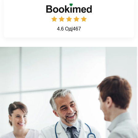
4.6 Од
|
467