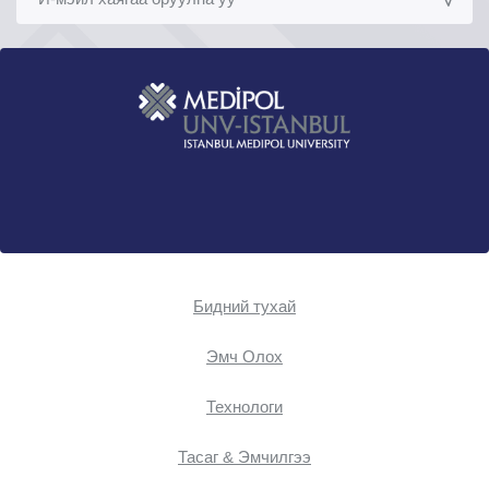
Бидний тухай
Эмч Oлох
Технологи
Тасаг & Эмчилгээ