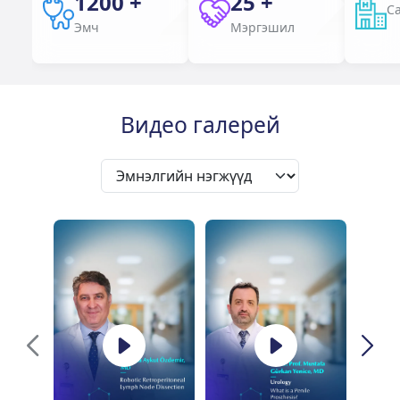
1200
+
25
+
С
Эмч
Мэргэшил
Видео галерей