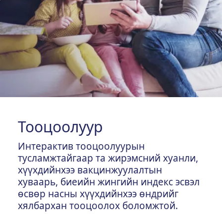
Тооцоолуур
Интерактив тооцоолуурын
тусламжтайгаар та жирэмсний хуанли,
хүүхдийнхээ вакцинжуулалтын
хуваарь, биеийн жингийн индекс эсвэл
өсвөр насны хүүхдийнхээ өндрийг
хялбархан тооцоолох боломжтой.