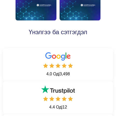
Үнэлгээ ба сэтгэгдэл
4.0 Од
|
3,498
4.4 Од
|
12