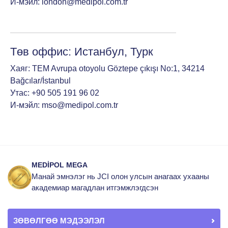
И-мэйл:
london@medipol.com.tr
Төв оффис: Истанбул, Турк
Хаяг: TEM Avrupa otoyolu Göztepe çıkışı No:1, 34214
Bağcılar/İstanbul
Утас:
+90 505 191 96 02
И-мэйл:
mso@medipol.com.tr
MEDİPOL MEGA
Манай эмнэлэг нь JCI олон улсын анагаах ухааны
академиар магадлан итгэмжлэгдсэн
ЗӨВӨЛГӨӨ МЭДЭЭЛЭЛ