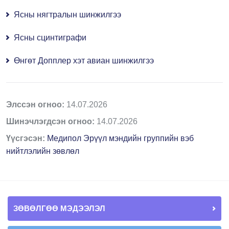
Ясны нягтралын шинжилгээ
Ясны сцинтиграфи
Өнгөт Допплер хэт авиан шинжилгээ
Элссэн огноо:
14.07.2026
Шинэчлэгдсэн огноо:
14.07.2026
Үүсгэсэн:
Медипол Эрүүл мэндийн группийн вэб
нийтлэлийн зөвлөл
ЗӨВӨЛГӨӨ МЭДЭЭЛЭЛ