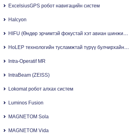
ExcelsiusGPS робот навигацийн систем
Halcyon
HIFU (Өндөр эрчимтэй фокустай хэт авиан шинжилгээ)
HoLEP технологийн тусламжтай түрүү булчирхайн мэс засал
Intra-Operatif MR
IntraBeam (ZEISS)
Lokomat робот алхах систем
Luminos Fusion
MAGNETOM Sola
MAGNETOM Vida