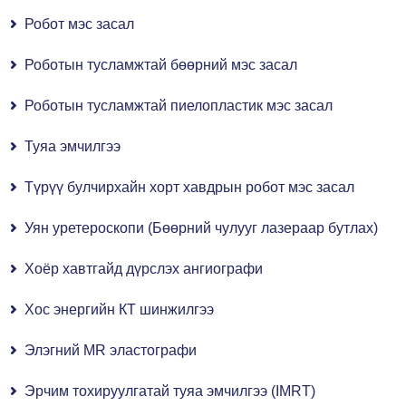
Робот мэс засал
Роботын тусламжтай бөөрний мэс засал
Роботын тусламжтай пиелопластик мэс засал
Туяа эмчилгээ
Түрүү булчирхайн хорт хавдрын робот мэс засал
Уян уретероскопи (Бөөрний чулууг лазераар бутлах)
Хоёр хавтгайд дүрслэх ангиографи
Хос энергийн КТ шинжилгээ
Элэгний MR эластографи
Эрчим тохируулгатай туяа эмчилгээ (IMRT)