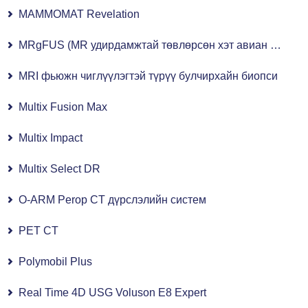
MAMMOMAT Revelation
MRgFUS (MR удирдамжтай төвлөрсөн хэт авиан шинжилгээ)
MRI фьюжн чиглүүлэгтэй түрүү булчирхайн биопси
Multix Fusion Max
Multix Impact
Multix Select DR
O-ARM Perop CT дүрслэлийн систем
PET CT
Polymobil Plus
Real Time 4D USG Voluson E8 Expert