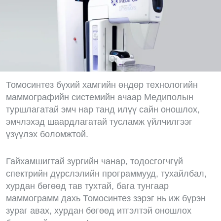
Томосинтез бүхий хамгийн өндөр технологийн
маммографийн системийн ачаар Медиполын
туршлагатай эмч нар танд илүү сайн оношлох,
эмчлэхэд шаардлагатай тусламж үйлчилгээг
үзүүлэх боломжтой.
Гайхамшигтай зургийн чанар, тодосгогчгүй
спектрийн дүрслэлийн программууд, тухайлбал,
хурдан бөгөөд тав тухтай, бага тунгаар
маммограмм дахь Томосинтез зэрэг нь иж бүрэн
зураг авах, хурдан бөгөөд итгэлтэй оношлох