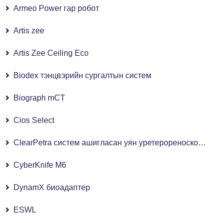
Armeo Power гар робот
Artis zee
Artis Zee Ceiling Eco
Biodex тэнцвэрийн сургалтын систем
Biograph mCT
Cios Select
ClearPetra систем ашигласан уян уретерореноскопи (FURS)
CyberKnife M6
DynamX биоадаптер
ESWL