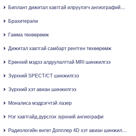
Биплант дижитал хавтгай илрүүлэгч ангиографийн систем
Брахитерапи
Гамма төхөөрөмж
Дижитал хавтгай самбарт рентген төхөөрөмж
Ерөнхий мэдээ алдуулалттай MRI шинжилгээ
Зүрхний SPECT/CT шинжилгээ
Зүрхний хэт авиан шинжилгээ
Моналиса мэдрэгчтэй лазер
Нэг хавтгайд дүрслэх зүрхний ангиографи
Радиологийн өнгөт Допплер 4D хэт авиан шинжилгээ