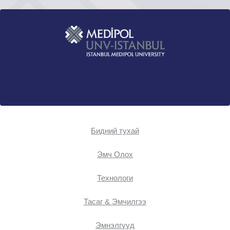
Бидний тухай
Эмч Oлох
Технологи
Тасаг & Эмчилгээ
Эмнэлгүүд