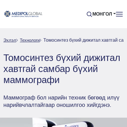
МОНГОЛ
Эхлэл
Технологи
Томосинтез бүхий дижитал хавтгай са
Томосинтез бүхий дижитал
хавтгай самбар бүхий
маммографи
Маммограф бол нарийн техник бөгөөд илүү
нарийвчлалтайгаар оношилгоо хийгдэнэ.