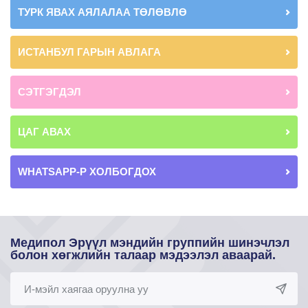
ТУРК ЯВАХ АЯЛАЛАА ТӨЛӨВЛӨ
ИСТАНБУЛ ГАРЫН АВЛАГА
СЭТГЭГДЭЛ
ЦАГ АВАХ
WHATSAPP-Р ХОЛБОГДОХ
Медипол Эрүүл мэндийн группийн шинэчлэл
болон хөгжлийн талаар мэдээлэл аваарай.