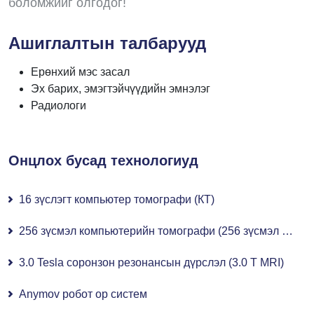
боломжийг олгодог!
Ашиглалтын талбарууд
Ерөнхий мэс засал
Эх барих, эмэгтэйчүүдийн эмнэлэг
Радиологи
Онцлох бусад технологиуд
16 зүслэгт компьютер томографи (КТ)
256 зүсмэл компьютерийн томографи (256 зүсмэл CT)
3.0 Tesla соронзон резонансын дүрслэл (3.0 T MRI)
Anymov робот ор систем