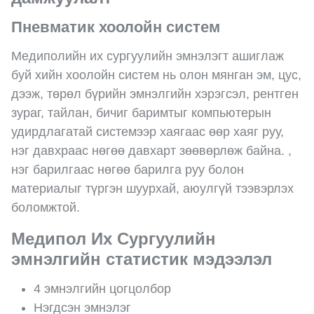
Пневматик хоолойн систем
Медиполийн их сургуулийн эмнэлэгт ашиглаж
буй хийн хоолойн систем нь олон мянган эм, цус,
дээж, төрөл бүрийн эмнэлгийн хэрэгсэл, рентген
зураг, тайлан, бичиг баримтыг компьютерын
удирдлагатай системээр хаягаас өөр хаяг руу,
нэг давхраас нөгөө давхарт зөөвөрлөж байна. ,
нэг барилгаас нөгөө барилга руу болон
материалыг түргэн шуурхай, аюулгүй тээвэрлэх
боломжтой.
Медипол Их Сургуулийн
эмнэлгийн статистик мэдээлэл
4 эмнэлгийн цогцолбор
Нэгдсэн эмнэлэг