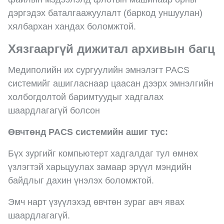
дэргэдэх баталгаажуулалт (баркод уншуулан)
хялбархан хандах боломжтой.
Хязгааргүй дижитал архивын багц
Медиполийн их сургуулийн эмнэлэгт PACS
системийг ашигласнаар цаасан дээрх эмнэлгийн
холбогдолтой баримтуудыг хадгалах
шаардлагагүй болсон
Өвчтөнд PACS системийн ашиг тус:
Бүх зургийг компьютерт хадгалдаг тул өмнөх
үзлэгтэй харьцуулах замаар эрүүл мэндийн
байдлыг дахин үнэлэх боломжтой.
Эмч нарт үзүүлэхэд өвчтөн зураг авч явах
шаардлагагүй.