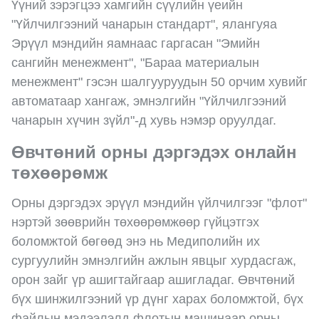
Үүний зэрэгцээ хамгийн сүүлийн үеийн
"Үйлчилгээний чанарын стандарт", ялангуяа
Эрүүл мэндийн яамнаас гаргасан "Эмийн
сангийн менежмент", "Бараа материалын
менежмент" гэсэн шалгууруудын 50 орчим хувийг
автоматаар хангаж, эмнэлгийн "Үйлчилгээний
чанарын хүчин зүйл"-д хувь нэмэр оруулдаг.
Өвчтөний орны дэргэдэх онлайн
төхөөрөмж
Орны дэргэдэх эрүүл мэндийн үйлчилгээг "флот"
нэртэй зөөврийн төхөөрөмжөөр гүйцэтгэх
боломжтой бөгөөд энэ нь Медиполийн их
сургуулийн эмнэлгийн ажлын явцыг хурдасгаж,
орон зайг үр ашигтайгаар ашигладаг. Өвчтөний
бүх шинжилгээний үр дүнг харах боломжтой, бүх
файлын мэдээлэлд флотын машинаар орны