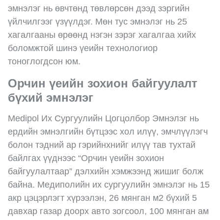
эмнэлэг нь өвчтөнд төвлөрсөн дээд зэргийн
үйлчилгээг үзүүлдэг. Мөн тус эмнэлэг нь 25
хагалгааны өрөөнд нэгэн зэрэг хагалгаа хийх
боломжтой шинэ үеийн технологиор
тоноглогдсон юм.
Орчин үеийн зохион байгуулалт
бүхий эмнэлэг
Medipol Их Сургуулийн Цогцолбор Эмнэлэг нь
ердийн эмнэлгийн бүтцээс хол илүү, эмчлүүлэгч
болон тэдний ар гэрийнхнийг илүү тав тухтай
байлгах үүднээс “Орчин үеийн зохион
байгуулалтаар” дэлхийн хэмжээнд жишиг болж
байна. Медиполийн их сургуулийн эмнэлэг нь 15
акр цэцэрлэгт хүрээлэн, 26 мянган м2 бүхий 5
давхар газар доорх авто зогсоол, 100 мянган ам