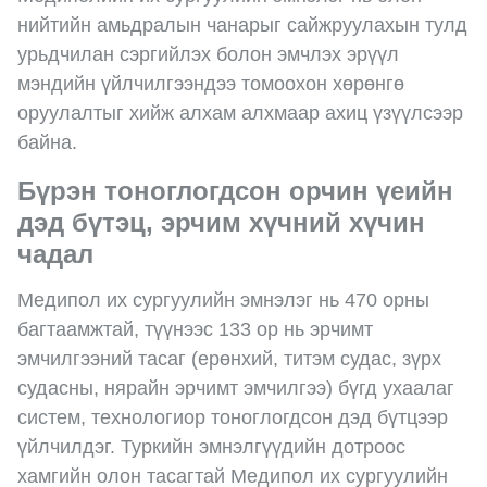
нийтийн амьдралын чанарыг сайжруулахын тулд
урьдчилан сэргийлэх болон эмчлэх эрүүл
мэндийн үйлчилгээндээ томоохон хөрөнгө
оруулалтыг хийж алхам алхмаар ахиц үзүүлсээр
байна.
Бүрэн тоноглогдсон орчин үеийн
дэд бүтэц, эрчим хүчний хүчин
чадал
Медипол их сургуулийн эмнэлэг нь 470 орны
багтаамжтай, түүнээс 133 ор нь эрчимт
эмчилгээний тасаг (ерөнхий, титэм судас, зүрх
судасны, нярайн эрчимт эмчилгээ) бүгд ухаалаг
систем, технологиор тоноглогдсон дэд бүтцээр
үйлчилдэг. Туркийн эмнэлгүүдийн дотроос
хамгийн олон тасагтай Медипол их сургуулийн