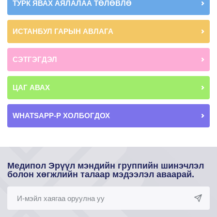
ТУРК ЯВАХ АЯЛАЛАА ТӨЛӨВЛӨ
ИСТАНБУЛ ГАРЫН АВЛАГА
СЭТГЭГДЭЛ
ЦАГ АВАХ
WHATSAPP-Р ХОЛБОГДОХ
Медипол Эрүүл мэндийн группийн шинэчлэл
болон хөгжлийн талаар мэдээлэл аваарай.