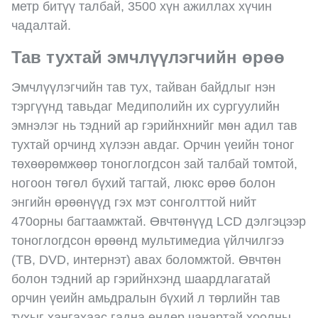
метр битүү талбай, 3500 хүн ажиллах хүчин
чадалтай.
Тав тухтай эмчлүүлэгчийн өрөө
Эмчлүүлэгчийн тав тух, тайван байдлыг нэн
тэргүүнд тавьдаг Медиполийн их сургуулийн
эмнэлэг нь тэдний ар гэрийнхнийг мөн адил тав
тухтай орчинд хүлээн авдаг. Орчин үеийн тоног
төхөөрөмжөөр тоноглогдсон зай талбай томтой,
ногоон төгөл бүхий тагтай, люкс өрөө болон
энгийн өрөөнүүд гэх мэт сонголттой нийт
470орны багтаамжтай. Өвчтөнүүд LCD дэлгэцээр
тоноглогдсон өрөөнд мультимедиа үйлчилгээ
(ТВ, DVD, интернэт) авах боломжтой. Өвчтөн
болон тэдний ар гэрийнхэнд шаардлагатай
орчин үеийн амьдралын бүхий л төрлийн тав
тухыг хангахаас гадна өндөр чанартай хоолны