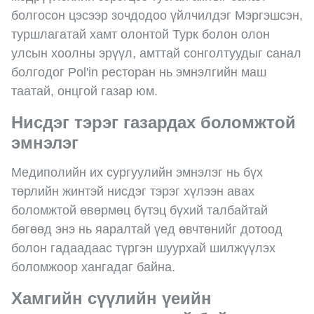
болгосон цэсээр зочдодоо үйлчилдэг Мэргэшсэн,
туршлагатай хамт олонтой Турк болон олон
улсын хоолны эрүүл, амттай сонголтуудыг санал
болгодог Pol'in ресторан нь эмнэлгийн маш
таатай, онцгой газар юм.
Нисдэг тэрэг газардах боломжтой
эмнэлэг
Медиполийн их сургуулийн эмнэлэг нь бүх
төрлийн жинтэй нисдэг тэрэг хүлээн авах
боломжтой өвөрмөц бүтэц бүхий талбайтай
бөгөөд энэ нь яаралтай үед өвчтөнийг дотоод
болон гадаадаас түргэн шуурхай шилжүүлэх
боломжоор хангадаг байна.
Хамгийн сүүлийн үеийн