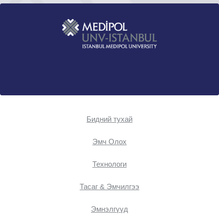
Бидний тухай
Эмч Oлох
Технологи
Тасаг & Эмчилгээ
Эмнэлгүүд