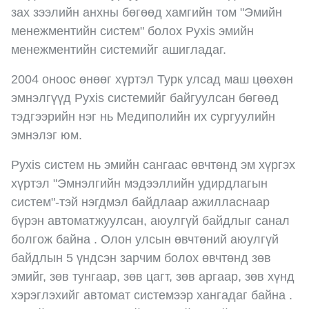
зах зээлийн анхны бөгөөд хамгийн том "Эмийн
менежментийн систем" болох Pyxis эмийн
менежментийн системийг ашигладаг.
2004 оноос өнөөг хүртэл Турк улсад маш цөөхөн
эмнэлгүүд Pyxis системийг байгуулсан бөгөөд
тэдгээрийн нэг нь Медиполийн их сургуулийн
эмнэлэг юм.
Pyxis систем нь эмийн сангаас өвчтөнд эм хүргэх
хүртэл "Эмнэлгийн мэдээллийн удирдлагын
систем"-тэй нэгдмэл байдлаар ажилласнаар
бүрэн автоматжуулсан, аюулгүй байдлыг санал
болгож байна . Олон улсын өвчтөний аюулгүй
байдлын 5 үндсэн зарчим болох өвчтөнд зөв
эмийг, зөв тунгаар, зөв цагт, зөв аргаар, зөв хүнд
хэрэглэхийг автомат системээр хангадаг байна .