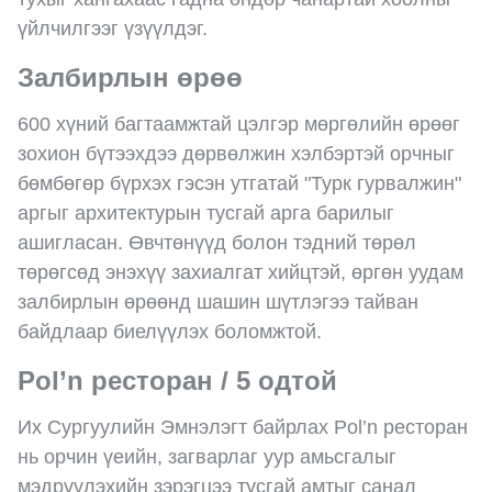
үйлчилгээг үзүүлдэг.
Залбирлын өрөө
600 хүний багтаамжтай цэлгэр мөргөлийн өрөөг
зохион бүтээхдээ дөрвөлжин хэлбэртэй орчныг
бөмбөгөр бүрхэх гэсэн утгатай "Турк гурвалжин"
аргыг архитектурын тусгай арга барилыг
ашигласан. Өвчтөнүүд болон тэдний төрөл
төрөгсөд энэхүү захиалгат хийцтэй, өргөн уудам
залбирлын өрөөнд шашин шүтлэгээ тайван
байдлаар биелүүлэх боломжтой.
Pol’n ресторан / 5 одтой
Их Сургуулийн Эмнэлэгт байрлах Pol’n ресторан
нь орчин үеийн, загварлаг уур амьсгалыг
мэдрүүлэхийн зэрэгцээ тусгай амтыг санал