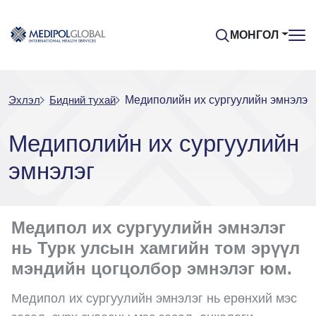
МОНГОЛ
Эхлэл
Бидний тухай
Медиполийн их сургуулийн эмнэлэг
Медиполийн их сургуулийн
эмнэлэг
Медипол их сургуулийн эмнэлэг
нь Турк улсын хамгийн том эрүүл
мэндийн цогцолбор эмнэлэг юм.
Медипол их сургуулийн эмнэлэг нь ерөнхий мэс