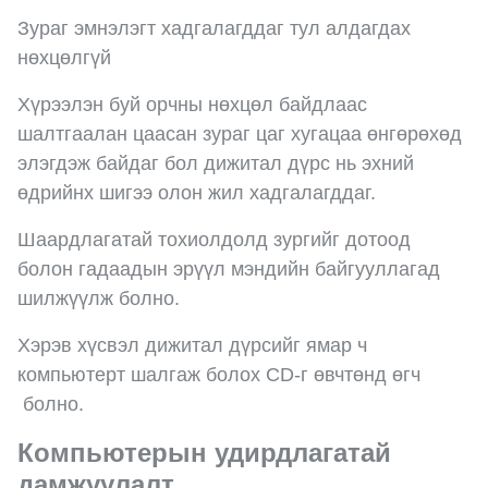
Зураг эмнэлэгт хадгалагддаг тул алдагдах
нөхцөлгүй
Хүрээлэн буй орчны нөхцөл байдлаас
шалтгаалан цаасан зураг цаг хугацаа өнгөрөхөд
элэгдэж байдаг бол дижитал дүрс нь эхний
өдрийнх шигээ олон жил хадгалагддаг.
Шаардлагатай тохиолдолд зургийг дотоод
болон гадаадын эрүүл мэндийн байгууллагад
шилжүүлж болно.
Хэрэв хүсвэл дижитал дүрсийг ямар ч
компьютерт шалгаж болох CD-г өвчтөнд өгч
болно.
Компьютерын удирдлагатай
дамжуулалт