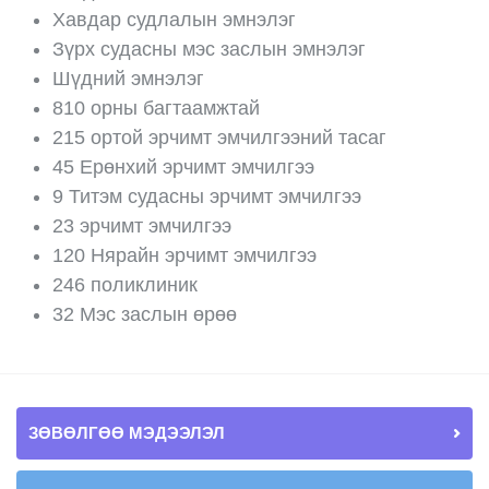
Хавдар судлалын эмнэлэг
Зүрх судасны мэс заслын эмнэлэг
Шүдний эмнэлэг
810 орны багтаамжтай
215 ортой эрчимт эмчилгээний тасаг
45 Ерөнхий эрчимт эмчилгээ
9 Титэм судасны эрчимт эмчилгээ
23 эрчимт эмчилгээ
120 Нярайн эрчимт эмчилгээ
246 поликлиник
32 Мэс заслын өрөө
ЗӨВӨЛГӨӨ МЭДЭЭЛЭЛ