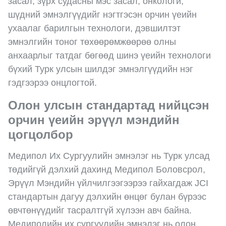
засал, зүрх судасны мэс засал, онкологи,
шүдний эмнэлгүүдийг нэгтгэсэн орчин үеийн
ухаалаг барилгын технологи, дэвшилтэт
эмнэлгийн тоног төхөөрөмжөөрөө олны
анхаарлыг татдаг бөгөөд шинэ үеийн технологи
бүхий Турк улсын шилдэг эмнэлгүүдийн нэг
гэдгээрээ онцлогтой.
Олон улсын стандартад нийцсэн
орчин үеийн эрүүл мэндийн
цогцолбор
Медипол Их Сургуулийн эмнэлэг нь Турк улсад
төдийгүй дэлхий дахинд Медипол Боловсрол,
Эрүүл Мэндийн үйлчилгээгээрээ гайхагдаж JCI
стандартын дагуу дэлхийн өнцөг булан бүрээс
өвчтөнүүдийг тасралтгүй хүлээн авч байна.
Медиполийн их сургуулийн эмнэлэг нь олон