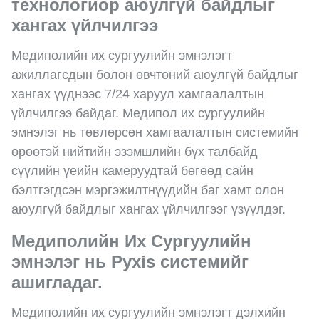
технологиор аюулгүй байдлыг
хангах үйлчилгээ
Медиполийн их сургуулийн эмнэлэгт
ажиллагсдын болон өвчтөний аюулгүй байдлыг
хангах үүднээс 7/24 харуул хамгаалалтын
үйлчилгээ байдаг. Медипол их сургуулийн
эмнэлэг нь төвлөрсөн хамгаалалтын системийн
өрөөтэй нийтийн эзэмшлийн бүх талбайд
сүүлийн үеийн камеруудтай бөгөөд сайн
бэлтгэгдсэн мэргэжилтнүүдийн баг хамт олон
аюулгүй байдлыг хангах үйлчилгээг үзүүлдэг.
Медиполийн Их Сургуулийн
эмнэлэг нь Pyxis cистемийг
ашигладаг.
Медиполийн их сургуулийн эмнэлэгт дэлхийн