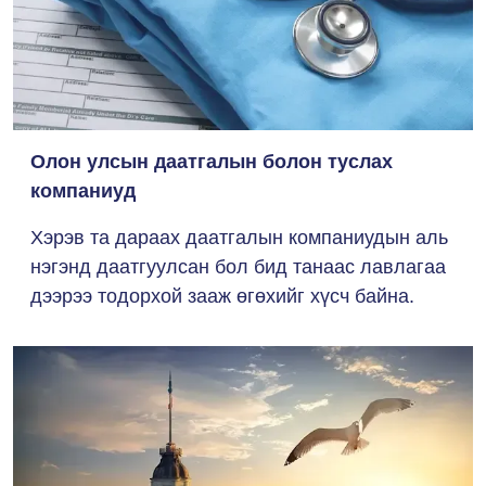
Олон улсын даатгалын болон туслах
компаниуд
Хэрэв та дараах даатгалын компаниудын аль
нэгэнд даатгуулсан бол бид танаас лавлагаа
дээрээ тодорхой зааж өгөхийг хүсч байна.