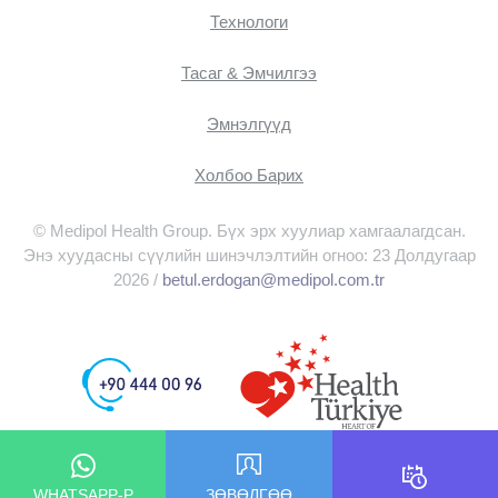
Технологи
Тасаг & Эмчилгээ
Эмнэлгүүд
Холбоо Барих
© Medipol Health Group. Бүх эрх хуулиар хамгаалагдсан.
Энэ хуудасны сүүлийн шинэчлэлтийн огноо: 23 Долдугаар
2026 /
betul.erdogan@medipol.com.tr
WHATSAPP-Р
ЗӨВӨЛГӨӨ