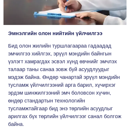
Эмнэлгийн олон нийтийн үйлчилгээ
Бид олон жилийн туршлагаараа гадаадад
эмчилгээ хийлгэх, эрүүл мэндийн байнгын
үзлэгт хамрагдах эсвэл хүнд өвчнийг эмчлэх
талаар таны санаа зовж буй асуудлуудыг
мэдэж байна. Өндөр чанартай эрүүл мэндийн
тусламж үйлчилгээний арга барил, хүчирхэг
эрдэм шинжилгээний эмч боловсон хүчин,
өндөр стандартын технологийн
тусламжтайгаар бид энэ төрлийн асуудлыг
арилгах бүх төрлийн үйлчилгээг санал болгож
байна.