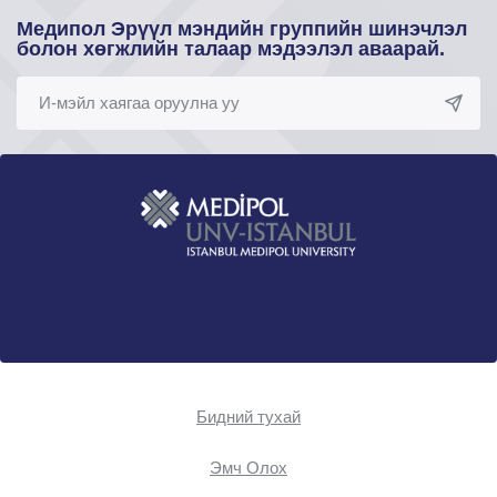
Медипол Эрүүл мэндийн группийн шинэчлэл
болон хөгжлийн талаар мэдээлэл аваарай.
Бидний тухай
Эмч Oлох