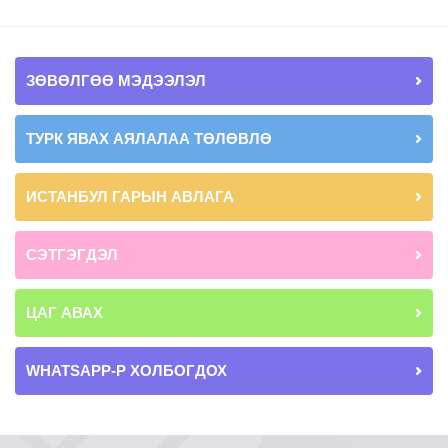
ЗӨВӨЛГӨӨ МЭДЭЭЛЭЛ
ТУРК ЯВАХ АЯЛАЛАА ТӨЛӨВЛӨ
ИСТАНБУЛ ГАРЫН АВЛАГА
СЭТГЭГДЭЛ
ЦАГ АВАХ
WHATSAPP-Р ХОЛБОГДОХ