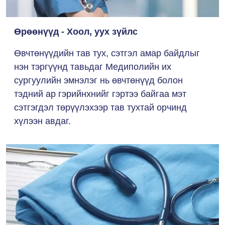
Өрөөнүүд - Хоол, уух зүйлс
Өвчтөнүүдийн тав тух, сэтгэл амар байдлыг
нэн тэргүүнд тавьдаг Медиполийн их
сургуулийн эмнэлэг нь өвчтөнүүд болон
тэдний ар гэрийнхнийг гэртээ байгаа мэт
сэтгэгдэл төрүүлэхээр тав тухтай орчинд
хүлээн авдаг.