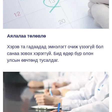
Аялалаа төлөвлө
Хэрэв та гадаадад эмнэлэгт очиж үзээгүй бол
санаа зовох хэрэггүй. Бид өдөр бүр олон
улсын өвчтөнд тусалдаг.