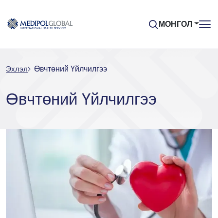
МОНГОЛ
Эхлэл
Өвчтөний Үйлчилгээ
Өвчтөний Үйлчилгээ