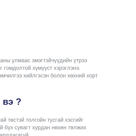
гааны улмаас эмэгтэйчүүдийн үтрээ
г гомдолтой хүмүүст хэрэглэнэ.
эмчилгээ хийлгэсэн болон хөхний хорт
 вэ ?
ай төстэй толгойн тусгай хэсгийг
й бүх сувагт хурдан нөхөн төлжих
ардлагагүй.