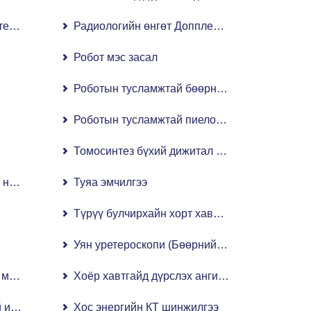
ер томографийн систем
Радиологийн өнгөт Допплер 4D хэт авиан ши
Робот мэс засал
Роботын тусламжтай бөөрний мэс засал
Роботын тусламжтай пиелопластик мэс засал
Томосинтез бүхий дижитал хавтгай самбар 
н навигацийн систем
Туяа эмчилгээ
Түрүү булчирхайн хорт хавдрын робот мэс за
Уян уретероскопи (Бөөрний чулууг лазераар б
л микроскоп
Хоёр хавтгайд дүрслэх ангиографи
 илрүүлэгч ангиографийн систем
Хос энергийн КТ шинжилгээ