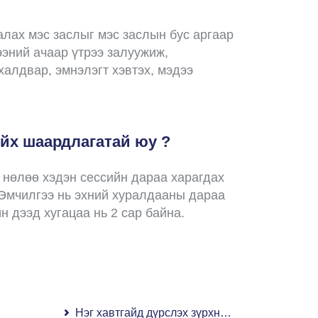
алах мэс заслыг мэс заслын бус аргаар
ээний ачаар үтрээ залуужиж,
халдвар, эмнэлэгт хэвтэх, мэдээ
ийх шаардлагатай юу ?
н нөлөө хэдэн сессийн дараа харагдах
. Эмчилгээ нь эхний хуралдааны дараа
н дээд хугацаа нь 2 сар байна.
Нэг хавтгайд дүрслэх зүрхний ангиографи