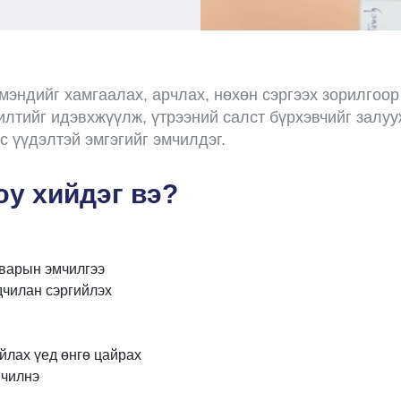
 мэндийг хамгаалах, арчлах, нөхөн сэргээх зорилгоо
лтийг идэвхжүүлж, үтрээний салст бүрхэвчийг залу
 үүдэлтэй эмгэгийг эмчилдэг.
юу хийдэг вэ?
дварын эмчилгээ
дчилан сэргийлэх
уйлах үед өнгө цайрах
мчилнэ