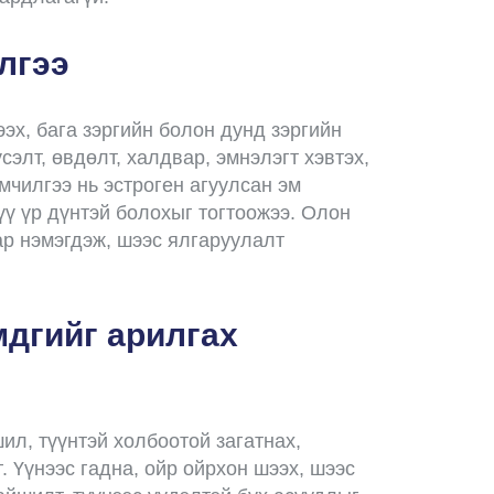
лгээ
эх, бага зэргийн болон дунд зэргийн
элт, өвдөлт, халдвар, эмнэлэгт хэвтэх,
мчилгээ нь эстроген агуулсан эм
ү үр дүнтэй болохыг тогтоожээ. Олон
р нэмэгдэж, шээс ялгаруулалт
дгийг арилгах
ил, түүнтэй холбоотой загатнах,
. Үүнээс гадна, ойр ойрхон шээх, шээс