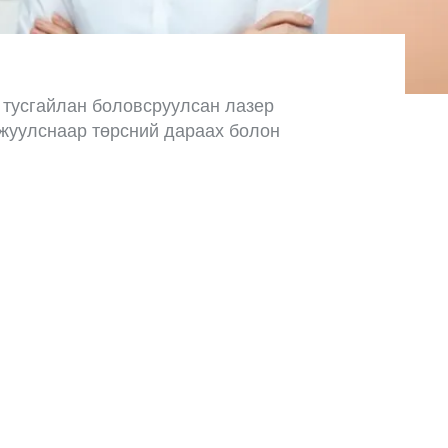
р тусгайлан боловсруулсан лазер
ужуулснаар төрсний дараах болон