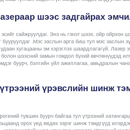
лазераар шээс задгайрах эмчи
эсийг сайжруулдаг. Энэ нь гэнэт шээх, ойр ойрхон шэ
 бууруулдаг .Мэс заслын арга биш тул мэс заслын зүс
 удаан хугацааны эм хэрэглэх шаардлагагүй. Лазер э
й болон шээсний замын гомдол бүхий өвчтөнүүдэд илү
мдэг буурч, бэлгийн үйл ажиллагаа, амьдралын чана
үтрээний үрэвслийн шинж тэм
огений түвшин буурч байгаа тул үтрээний хатингарш
арьцаанд орох үед өвдөх зэрэг шинж тэмдгүүд илэрдэг