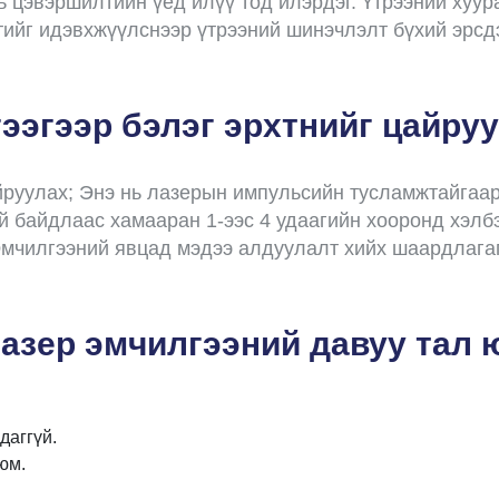
нь цэвэршилтийн үед илүү тод илэрдэг. Үтрээний хуур
йг идэвхжүүлснээр үтрээний шинэчлэлт бүхий эрсдэ
ээгээр бэлэг эрхтнийг цайру
йруулах; Энэ нь лазерын импульсийн тусламжтайгаар
й байдлаас хамааран 1-ээс 4 удаагийн хооронд хэлб
Эмчилгээний явцад мэдээ алдуулалт хийх шаардлагагү
азер эмчилгээний давуу тал ю
даггүй.
юм.