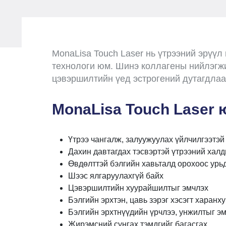
MonaLisa Touch Laser нь үтрээний эрүүл
технологи юм. Шинэ коллагены нийлэгжи
цэвэршилтийн үед эстрогений дутагдлаас
MonaLisa Touch Laser 
Үтрээ чангалж, залуужуулах үйлчилгээтэй
Дахин давтагдах тэсвэртэй үтрээний хал
Өвдөлттэй бэлгийн хавьталд орохоос урь
Шээс ялгаруулахгүй байх
Цэвэршилтийн хуурайшилтыг эмчлэх
Бэлгийн эрхтэн, цавь зэрэг хэсэгт харанх
Бэлгийн эрхтнүүдийн үрчлээ, унжилтыг э
Жирэмсний сунгах тэмдгийг багасгах