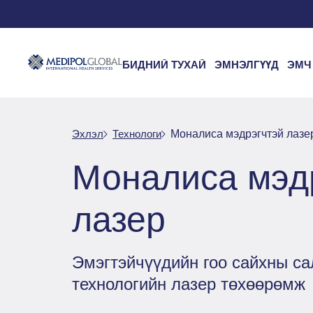
БИДНИЙ ТУХАЙ
ЭМНЭЛГҮҮД
ЭМЧ
Эхлэл
Технологи
Моналиса мэдрэгчтэй лазе
Моналиса мэд
лазер
Эмэгтэйчүүдийн гоо сайхны са
технологийн лазер төхөөрөмж