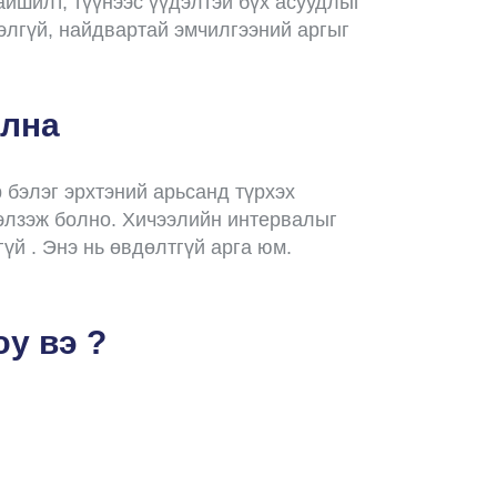
айшилт, түүнээс үүдэлтэй бүх асуудлыг
лгүй, найдвартай эмчилгээний аргыг
улна
 бэлэг эрхтэний арьсанд түрхэх
элзэж болно. Хичээлийн интервалыг
й . Энэ нь өвдөлтгүй арга юм.
у вэ ?