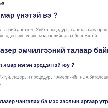
үй.
ямар үнэтэй вэ ?
илгээний арга юм. Хийх процедурын аргаас хамааран 
ийн одоогийн үнийн мэдээллийг авах боломжтой.
азер эмчилгээний талаар бай
on ямар нэгэн эрсдэлтэй юу ?
йхгүй. Лазерын процедурыг Америкийн FDA баталсан. 
.
лазер чангалах ба мэс заслын аргаар үт