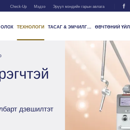
Check-Up
Мэдээ
Эрүүл мэндийн гарын авлага
 ОЛОХ
ТЕХНОЛОГИ
ТАСАГ & ЭМЧИЛГЭЭ
ӨВЧТӨНИЙ ҮЙЛЧИЛГ
р
рэгчтэй
лбарт дэвшилтэт