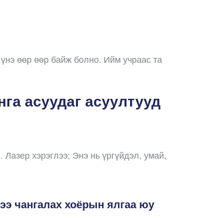
үнэ өөр өөр байж болно. Ийм учраас та
нга асуудаг асуултууд
Лазер хэрэглээ; Энэ нь үргүйдэл, умай,
рээ чангалах хоёрын ялгаа юу