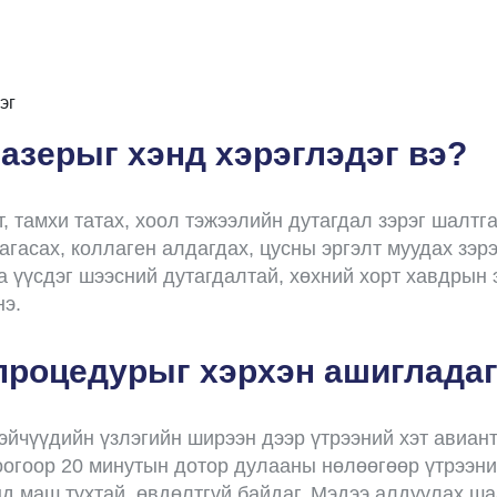
эг
азерыг хэнд хэрэглэдэг вэ?
т, тамхи татах, хоол тэжээлийн дутагдал зэрэг шалт
агасах, коллаген алдагдах, цусны эргэлт муудах зэрэ
 үүсдэг шээсний дутагдалтай, хөхний хорт хавдрын 
нэ.
процедурыг хэрхэн ашигладаг
эйчүүдийн үзлэгийн ширээн дээр үтрээний хэт авиант
оогоор 20 минутын дотор дулааны нөлөөгөөр үтрээни
нд маш тухтай, өвдөлтгүй байдаг. Мэдээ алдуулах ша