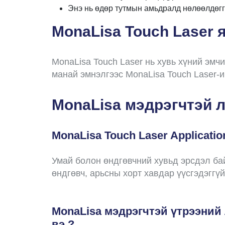
Энэ нь өдөр тутмын амьдралд нөлөөлдөгг
MonaLisa Touch Laser 
MonaLisa Touch Laser нь хувь хүний эмч
манай эмнэлгээс MonaLisa Touch Laser-
MonaLisa мэдрэгчтэй л
MonaLisa Touch Laser Applicati
Умай болон өндгөвчний хувьд эрсдэл ба
өндгөвч, арьсны хорт хавдар үүсгэдэггүй
MonaLisa мэдрэгчтэй үтрээний 
вэ ?