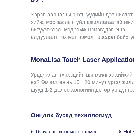
Хэрэв аарцагны эрхтнүүдийн дэвшилтэт у
хийж, мэс заслын үйл ажиллагаатай ижил
битүүмжлэл, мэдрэмж нэмэгддэг. Энэ нь 
алдуулалт гэх мэт нэмэлт эрсдэл байхгү
MonaLisa Touch Laser Applicat
Урьдчилан түрхэцийн шинжилгээ хийхийг 
вэ? Эмчилгээ нь 15 - 20 минут үргэлжил
шууд 1-2 долоо хоногийн дотор үр дүнгэ
Онцлох бусад технологиуд
16 зүслэгт компьютер томографи (КТ)
HoLE