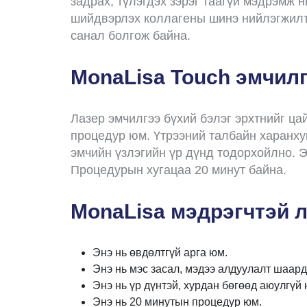
задрах, түлэгдэх зэрэг таагүй мэдрэмж 
шийдвэрлэх коллагены шинэ нийлэгжилти
санал болгож байна.
MonaLisa Touch эмчилг
Лазер эмчилгээ бүхий бэлэг эрхтнийг ца
процедур юм. Үтрээний талбайн харанху
эмчийн үзлэгийн үр дүнд тодорхойлно. 
Процедурын хугацаа 20 минут байна.
MonaLisa мэдрэгчтэй л
Энэ нь өвдөлтгүй арга юм.
Энэ нь мэс засал, мэдээ алдуулалт шаард
Энэ нь үр дүнтэй, хурдан бөгөөд аюулгүй 
Энэ нь 20 минутын процедур юм.