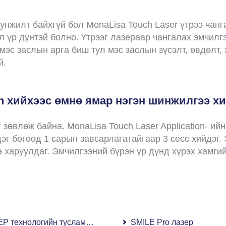
нжилт байхгүй бол MonaLisa Touch Laser үтрээ чанг
 үр дүнтэй болно. Үтрээг лазераар чангалах эмчилг
мэс заслын арга биш тул мэс заслын зүсэлт, өвдөлт, 
й.
ion хийхээс өмнө ямар нэгэн шинжилгээ х
зөвлөж байна. MonaLisa Touch Laser Application- ий
дэг бөгөөд 1 сарын завсарлагатайгаар 3 сесс хийдэг
э харуулдаг. Эмчилгээний бүрэн үр дүнд хүрэх хамгий
P технологийн тусламжтай түрүү булчирхайн мэс засал
SMILE Pro лазер