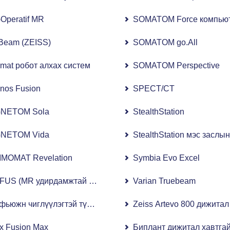
үсмэл CT)
a-Operatif MR
SOMATOM Force компьют
 T MRI)
aBeam (ZEISS)
SOMATOM go.All
mat робот алхах систем
SOMATOM Perspective
nos Fusion
SPECT/CT
NETOM Sola
StealthStation
NETOM Vida
StealthStation мэс заслы
MOMAT Revelation
Symbia Evo Excel
US (MR удирдамжтай төвлөрсөн хэт авиан шинжилгээ)
Varian Truebeam
фьюжн чиглүүлэгтэй түрүү булчирхайн биопси
Zeiss Artevo 800 дижита
еноскопи (FURS)
ix Fusion Max
Биплант дижитал хавтгай