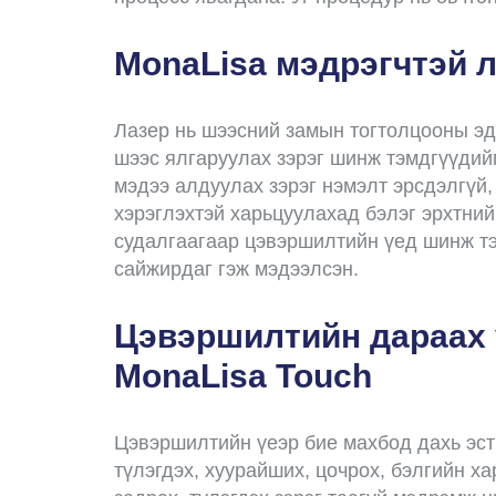
MonaLisa мэдрэгчтэй 
Лазер нь шээсний замын тогтолцооны эд 
шээс ялгаруулах зэрэг шинж тэмдгүүдийг
мэдээ алдуулах зэрэг нэмэлт эрсдэлгүй,
хэрэглэхтэй харьцуулахад бэлэг эрхтни
судалгаагаар цэвэршилтийн үед шинж тэ
сайжирдаг гэж мэдээлсэн.
Цэвэршилтийн дараах 
MonaLisa Touch
Цэвэршилтийн үеэр бие махбод дахь эстр
түлэгдэх, хуурайших, цочрох, бэлгийн х