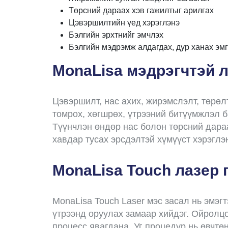
Төрсний дараах хэв гажилтыг арилгах
Цэвэршилтийн үед хэрэглэнэ
Бэлгийн эрхтнийг эмчлэх
Бэлгийн мэдрэмж алдагдах, дур ханах эмг
MonaLisa мэдрэгчтэй л
Цэвэршилт, нас ахих, жирэмслэлт, төрөл
томрох, хөгшрөх, үтрээний битүүмжлэл б
Түүнчлэн өндөр нас болон төрсний дараа
хавдар тусах эрсдэлтэй хүмүүст хэрэглэ
MonaLisa Touch лазер 
MonaLisa Touch Laser мэс засал нь эмэгт
үтрээнд оруулах замаар хийдэг. Ойролц
процесс явагдана. Уг процедур нь өвчтө