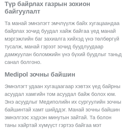
Түр байрлах газрын зохион
байгуулалт
Та манай эмнэлэгт эмчлүүлж байх хугацаандаа
байрлах зочид буудал хайж байгаа үед манай
мэргэжлийн баг захиалга хийхэд үнэ төлбөргүй
тусалж, манай гэрээт зочид буудлуудаар
дамжуулан боломжийн үнэ бүхий буудлыг таньд
санал болгоно.
Medipol зочны байшин
Эмнэлэгт удаан хугацаагаар хэвтэх үед байрны
асуудал хамгийн том асуудал байж болох юм.
Энэ асуудлыг Медиполийн их сургуулийн зочны
байшинтай хамт шийддэг. Манай зочны байшин
эмнэлгээс хэдхэн минутын зайтай. Та болон
таны хайртай хүмүүст гэртээ байгаа мэт