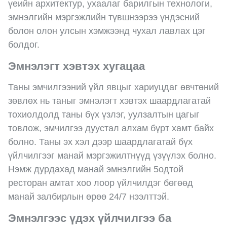
үеийн архитектур, ухаалаг барилгын технологи,
эмнэлгийн мэргэжлийн түвшнээрээ үндэсний
болон олон улсын хэмжээнд чухал лавлах цэг
болдог.
Эмнэлэгт хэвтэх хугацаа
Таны эмчилгээний үйл явцыг хариуцдаг өвчтөний
зөвлөх нь таныг эмнэлэгт хэвтэх шаардлагатай
тохиолдолд таны бүх үзлэг, уулзалтын цагыг
товлож, эмчилгээ дуустал алхам бүрт хамт байх
болно. Таны эх хэл дээр шаардлагатай бүх
үйлчилгээг манай мэргэжилтнүүд үзүүлэх болно.
Нэмж дурдахад манай эмнэлгийн 5одтой
ресторан амтат хоо лоор үйлчилдэг бөгөөд
манай залбирлын өрөө 24/7 нээлттэй.
Эмнэлгээс үдэх үйлчилгээ ба