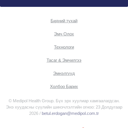
Бидний тухай
Эмч Oлох
Технологи
Тасаг & Эмчилгээ
Эмнэлгүүд
Холбоо Барих
© Medipol Health Group. Бүх эрх хуулиар хамгаалагдсан.
Энэ хуудасны сүүлийн шинэчлэлтийн огноо: 23 Долдугаар
2026 /
betul.erdogan@medipol.com.tr