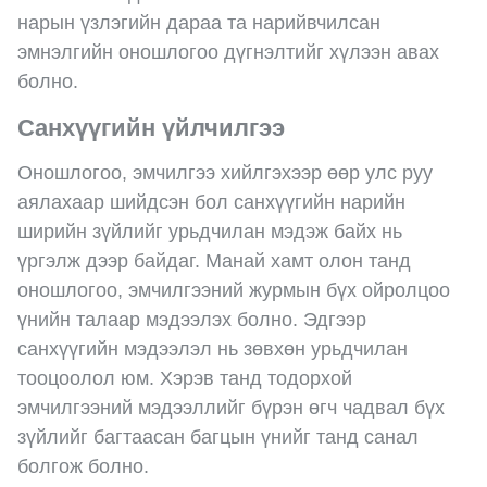
нарын үзлэгийн дараа та нарийвчилсан
эмнэлгийн оношлогоо дүгнэлтийг хүлээн авах
болно.
Санхүүгийн үйлчилгээ
Оношлогоо, эмчилгээ хийлгэхээр өөр улс руу
аялахаар шийдсэн бол санхүүгийн нарийн
ширийн зүйлийг урьдчилан мэдэж байх нь
үргэлж дээр байдаг. Манай хамт олон танд
оношлогоо, эмчилгээний журмын бүх ойролцоо
үнийн талаар мэдээлэх болно. Эдгээр
санхүүгийн мэдээлэл нь зөвхөн урьдчилан
тооцоолол юм. Хэрэв танд тодорхой
эмчилгээний мэдээллийг бүрэн өгч чадвал бүх
зүйлийг багтаасан багцын үнийг танд санал
болгож болно.