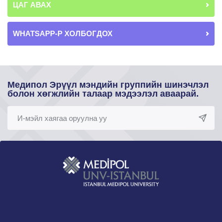
ЦАГ АВАХ
WHATSAPP-Р ХОЛБОГДОХ
Медипол Эрүүл мэндийн группийн шинэчлэл
болон хөгжлийн талаар мэдээлэл аваарай.