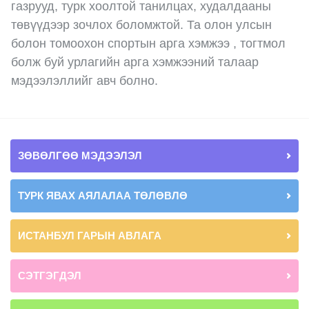
газрууд, турк хоолтой танилцах, худалдааны
төвүүдээр зочлох боломжтой. Та олон улсын
болон томоохон спортын арга хэмжээ , тогтмол
болж буй урлагийн арга хэмжээний талаар
мэдээлэллийг авч болно.
ЗӨВӨЛГӨӨ МЭДЭЭЛЭЛ
ТУРК ЯВАХ АЯЛАЛАА ТӨЛӨВЛӨ
ИСТАНБУЛ ГАРЫН АВЛАГА
СЭТГЭГДЭЛ