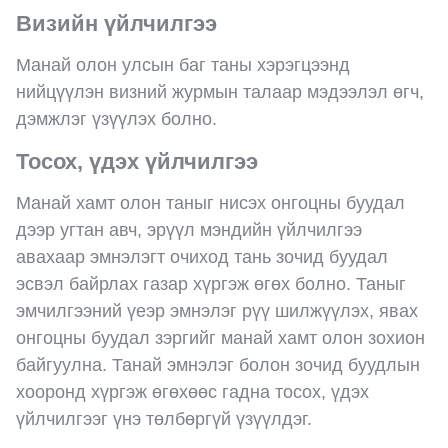
Визийн үйлчилгээ
Манай олон улсын баг таны хэрэгцээнд
нийцүүлэн визний журмын талаар мэдээлэл өгч,
дэмжлэг үзүүлэх болно.
Тосох, үдэх үйлчилгээ
Манай хамт олон таныг нисэх онгоцны буудал
дээр угтан авч, эрүүл мэндийн үйлчилгээ
авахаар эмнэлэгт очиход тань зочид буудал
эсвэл байрлах газар хүргэж өгөх болно. Таныг
эмчилгээний үеэр эмнэлэг рүү шилжүүлэх, явах
онгоцны буудал зэргийг манай хамт олон зохион
байгуулна. Танай эмнэлэг болон зочид буудлын
хооронд хүргэж өгөхөөс гадна тосох, үдэх
үйлчилгээг үнэ төлбөргүй үзүүлдэг.