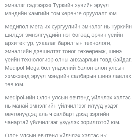
эмнэлэг гэдгээрээ Туркийн хувийн эрүүл
мэндийн хамгийн том хөрөнгө оруулалт юм.
Медипол Мега их сургуулийн эмнэлэг нь Туркийн
шилдэг эмнэлгүүдийн нэг бөгөөд орчин үеийн
архитектур, ухаалаг барилгын технологи,
эмнэлгийн дэвшилтэт тоног төхөөрөмж, шинэ
үеийн технологиор олны анхаарлын төвд байдаг.
Medipol Mega бол үндэсний болон олон улсын
хэмжээнд эрүүл мэндийн салбарын шинэ лавлах
төв юм.
Medipol-ийн Олон улсын өвчтөнд үйлчлэх хэлтэс
нь манай эмнэлгийн үйлчилгээг илүүд үздэг
өвчтөнүүдэд аль ч салбарт дээд зэргийн
чанартай үйлчилгээг үзүүлэх зорилготой юм.
Олон улсын өвчтөнд үйлчлэх хэлтэс нь;