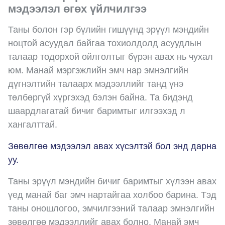
мэдээлэл өгөх үйлчилгээ
Таны болон гэр бүлийн гишүүнд эрүүл мэндийн
ноцтой асуудал байгаа тохиолдолд асуудлын
талаар тодорхой ойлголтыг бүрэн авах нь чухал
юм. Манай мэргэжлийн эмч нар эмнэлгийн
дүгнэлтийн талаарх мэдээллийг танд үнэ
төлбөргүй хүргэхэд бэлэн байна. Та бидэнд
шаардлагатай бичиг баримтыг илгээхэд л
хангалттай.
Зөвөлгөө мэдээлэл авах хүсэлтэй бол энд дарна
уу.
Таны эрүүл мэндийн бичиг баримтыг хүлээн авах
үед манай баг эмч нартайгаа холбоо барина. Тэд
таны оношлогоо, эмчилгээний талаар эмнэлгийн
зөвөлгөө мэдээллийг авах болно. Манай эмч