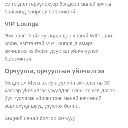
сэтгэгдэл төрүүлэхээр бэлдсэн манай зочны
байшинд байрлах боломжтой.
VIP Lounge
Эмнэлэгт байх хугацаандаа үнэгүй WIFI, цай,
кофе, амттантай VIP Lounge-д амарч,
эмчилгээгээ бүрэн дуустал үйлчлүүлэх
боломжтой.
Орчуулга, орчуулгын үйлчилгээ
Медипол Мега их сургуулийн эмнэлэг нь 30
хэлээр үйлчилгээ үзүүлдэг. Таны эх хэл дээрх
бүх тусламж үйлчилгээг манай өвчтөний
зөвлөхүүд шууд үзүүлэх болно.
Бидний санал болгох хэлүүд: