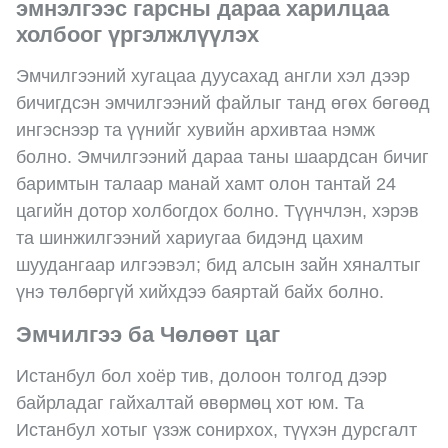
эмнэлгээс гарсны дараа харилцаа
холбоог үргэлжлүүлэх
Эмчилгээний хугацаа дуусахад англи хэл дээр
бичигдсэн эмчилгээний файлыг танд өгөх бөгөөд
ингэснээр та үүнийг хувийн архивтаа нэмж
болно. Эмчилгээний дараа таны шаардсан бичиг
баримтын талаар манай хамт олон тантай 24
цагийн дотор холбогдох болно. Түүнчлэн, хэрэв
та шинжилгээний хариугаа бидэнд цахим
шуудангаар илгээвэл; бид алсын зайн хяналтыг
үнэ төлбөргүй хийхдээ баяртай байх болно.
Эмчилгээ ба Чөлөөт цаг
Истанбул бол хоёр тив, долоон толгод дээр
байрладаг гайхалтай өвөрмөц хот юм. Та
Истанбул хотыг үзэж сонирхох, түүхэн дурсгалт