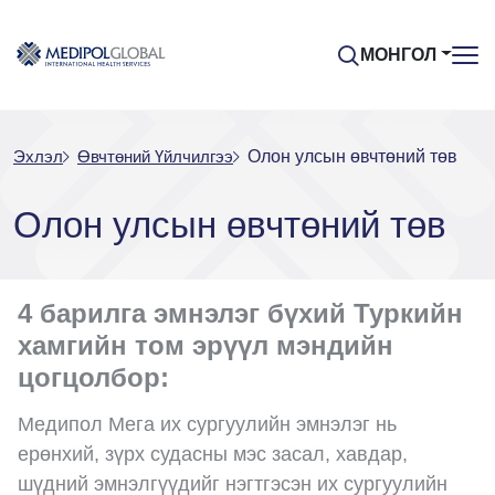
МОНГОЛ
Эхлэл
Өвчтөний Үйлчилгээ
Олон улсын өвчтөний төв
Олон улсын өвчтөний төв
4 барилга эмнэлэг бүхий Туркийн
хамгийн том эрүүл мэндийн
цогцолбор:
Медипол Мега их сургуулийн эмнэлэг нь
ерөнхий, зүрх судасны мэс засал, хавдар,
шүдний эмнэлгүүдийг нэгтгэсэн их сургуулийн