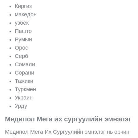
Киргиз
македон
узбек
Пашто
Румын
Орос
Серб
Сомали
Сорани
Тажики
Туркмен
Украин
Урду
Медипол Мега их сургуулийн эмнэлэг
Медипол Мега Их Сургуулийн эмнэлэг нь орчин