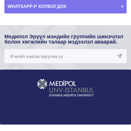
WHATSAPP-Р ХОЛБОГДОХ
Медипол Эрүүл мэндийн группийн шинэчлэл
болон хөгжлийн талаар мэдээлэл аваарай.