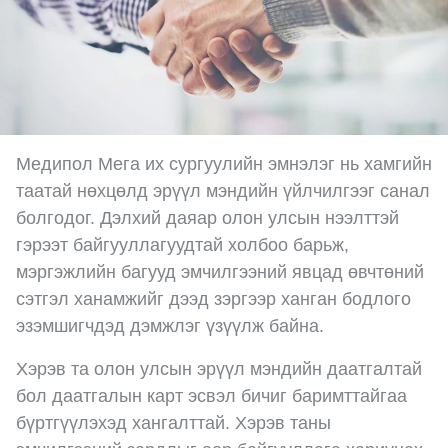
Медипол Мега их сургуулийн эмнэлэг нь хамгийн
таатай нөхцөлд эрүүл мэндийн үйлчилгээг санал
болгодог. Дэлхий даяар олон улсын нээлттэй
гэрээт байгууллагуудтай холбоо барьж,
мэргэжлийн багууд эмчилгээний явцад өвчтөний
сэтгэл ханамжийг дээд зэргээр ханган бодлого
эзэмшигчдэд дэмжлэг үзүүлж байна.
Хэрэв та олон улсын эрүүл мэндийн даатгалтай
бол даатгалын карт эсвэл бичиг баримттайгаа
бүртгүүлэхэд хангалттай. Хэрэв таны