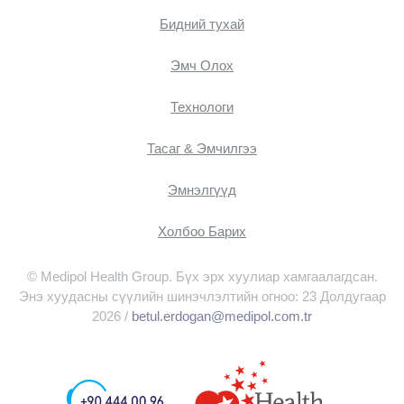
Бидний тухай
Эмч Oлох
Технологи
Тасаг & Эмчилгээ
Эмнэлгүүд
Холбоо Барих
© Medipol Health Group. Бүх эрх хуулиар хамгаалагдсан.
Энэ хуудасны сүүлийн шинэчлэлтийн огноо: 23 Долдугаар
2026 /
betul.erdogan@medipol.com.tr