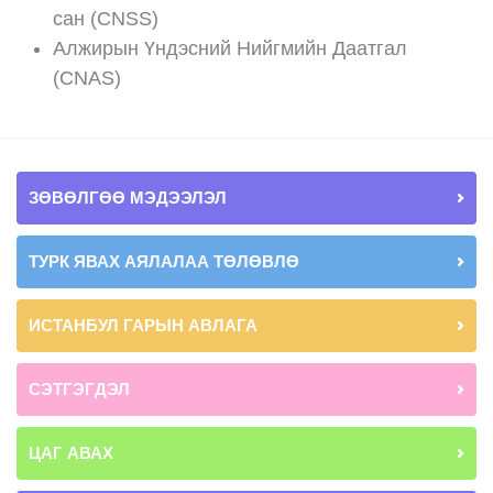
сан (CNSS)
Алжирын Үндэсний Нийгмийн Даатгал
(CNAS)
ЗӨВӨЛГӨӨ МЭДЭЭЛЭЛ
ТУРК ЯВАХ АЯЛАЛАА ТӨЛӨВЛӨ
ИСТАНБУЛ ГАРЫН АВЛАГА
СЭТГЭГДЭЛ
ЦАГ АВАХ