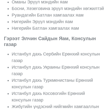
Оманы Эрүүл мэндийн яам
Босни, Хезеговина эрүүл мэндийн хөгжилтэй
Руандагийн Батлан хамгаалах яам
Нигерийн Эрүүл мэндийн яам
Нигерийн Батлан хамгаалах яам
Гэрээт Элчин Сайдын Яам, Консулын
газар
Истанбул дахь Сербийн Ерөнхий консулын
газар
Истанбул дахь Украины Ерөнхий консулын
газар
Истанбул дахь Туркменистаны Ерөнхий
консулын газар
Истанбул дахь Косовогийн Ерөнхий
консулын газар
Жибутийн үндэсний нийгмийн хамгааллын