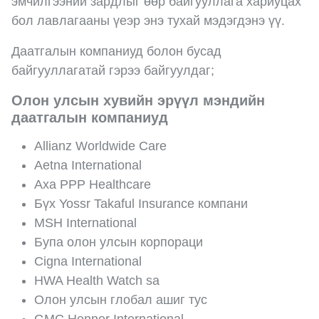
эмчилгээний зардлыг өөр байгууллага хариуцах
бол лавлагааны үеэр энэ тухай мэдэгдэнэ үү.
Даатгалын компаниуд болон бусад
байгууллагатай гэрээ байгуулдаг;
Олон улсын хувийн эрүүл мэндийн
даатгалын компаниуд
Allianz Worldwide Care
Aetna International
Axa PPP Healthcare
Бүх Yossr Takaful Insurance компани
MSH International
Бупа олон улсын корпораци
Cigna International
HWA Health Watch sa
Олон улсын глобал ашиг тус