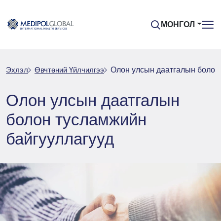
МОНГОЛ
Эхлэл
Өвчтөний Үйлчилгээ
Олон улсын даатгалын болон
Олон улсын даатгалын
болон тусламжийн
байгууллагууд