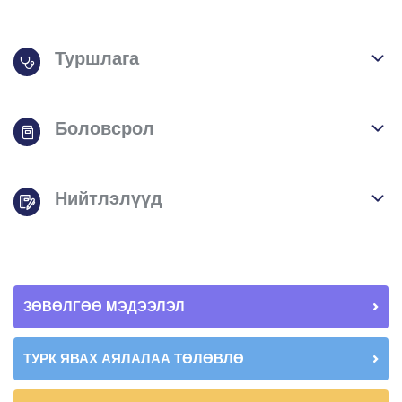
Туршлага
Боловсрол
Нийтлэлүүд
ЗӨВӨЛГӨӨ МЭДЭЭЛЭЛ
ТУРК ЯВАХ АЯЛАЛАА ТӨЛӨВЛӨ