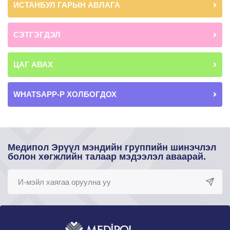
ИСТАНБУЛ ГАРЫН АВЛАГА
СЭТГЭГДЭЛ
ЦАГ АВАХ
WHATSAPP-Р ХОЛБОГДОХ
Медипол Эрүүл мэндийн группийн шинэчлэл
болон хөгжлийн талаар мэдээлэл аваарай.