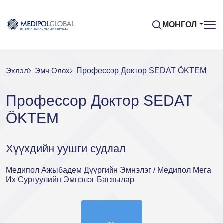
МОНГОЛ
Эхлэл
Эмч Oлох
Профессор Доктор SEDAT ÖKTEM
Профессор Доктор SEDAT
ÖKTEM
Хүүхдийн уушги судлал
Медипол Ажыбадем Дүүргийн Эмнэлэг / Медипол Мега
Их Сургуулийн Эмнэлэг Багжылар