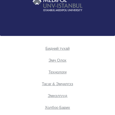
Бидний тухай
Эмч Oлох
Технологи
Тасаг & Эмчилгээ
Эмнэлгүүд
Холбоо Барих