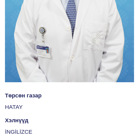
Төрсөн газар
HATAY
Хэлнүүд
İNGİLİZCE