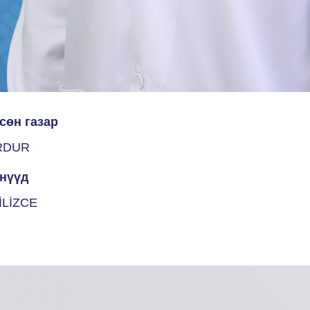
сөн газар
RDUR
нүүд
İLİZCE