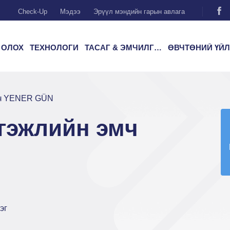
Check-Up
Мэдээ
Эрүүл мэндийн гарын авлага
 ОЛОХ
ТЕХНОЛОГИ
ТАСАГ & ЭМЧИЛГЭЭ
ӨВЧТӨНИЙ ҮЙЛЧИЛГ
мч YENER GÜN
гэжлийн эмч
эг