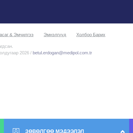
асаг & Эмчилгээ
Эмнэлгүүд
Холбоо Барих
агдсан.
олдугаар 2026 /
betul.erdogan@medipol.com.tr
ЗӨВӨЛГӨӨ МЭДЭЭЛЭЛ