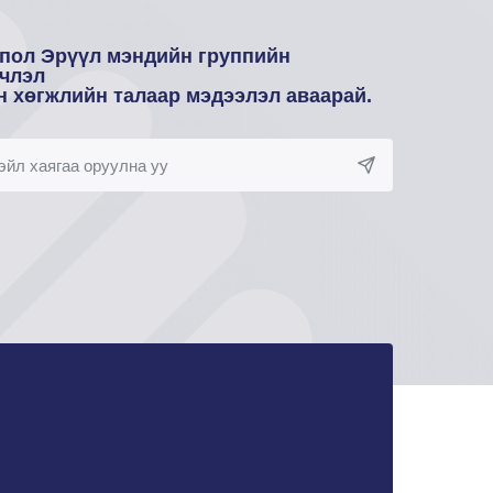
пол Эрүүл мэндийн группийн
члэл
н хөгжлийн талаар мэдээлэл аваарай.