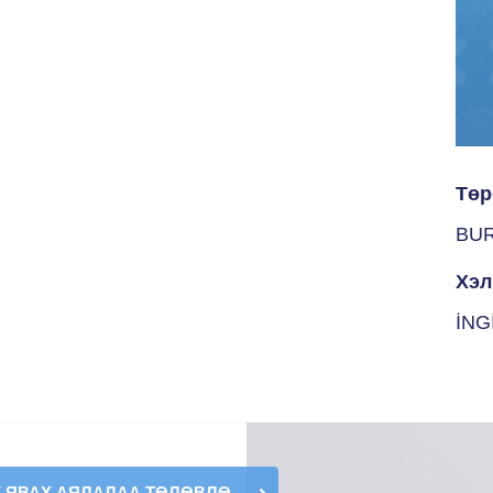
Төр
BU
Хэл
İNG
К ЯВАХ АЯЛАЛАА ТӨЛӨВЛӨ