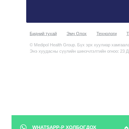
Бидний тухай
Эмч Oлох
Технологи
Т
© Medipol Health Group. Бүх эрх хуулиар хамгаал
Энэ хуудасны сүүлийн шинэчлэлтийн огноо: 23 Д
WHATSAPP-Р ХОЛБОГДОХ