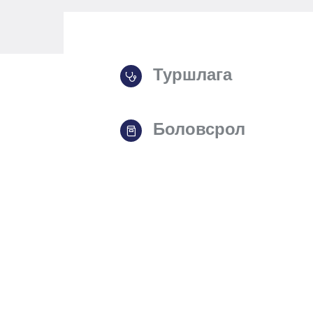
Туршлага
Боловсрол