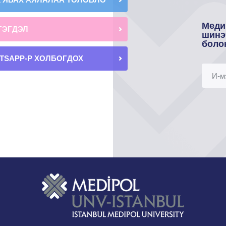
Меди
ГЭГДЭЛ
шинэ
боло
TSAPP-Р ХОЛБОГДОХ