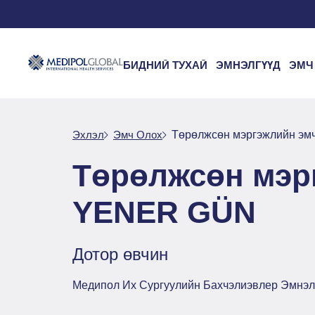
БИДНИЙ ТУХАЙ
ЭМНЭЛГҮҮД
ЭМЧ
Эхлэл
Эмч Oлох
Төрөлжсөн мэргэжлийн э
Төрөлжсөн мэр
YENER GÜN
Дотор өвчин
Медипол Их Сургуулийн Бахчэлиэвлер Эмнэл