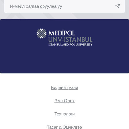
Бидний тухай
Эмч Oлох
Технологи
Тасаг & Эмчилгээ