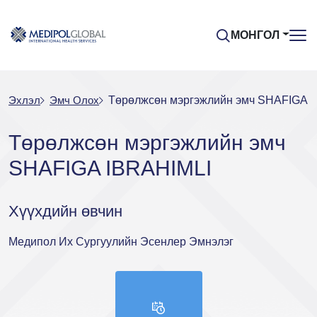
МОНГОЛ
Эхлэл
Эмч Oлох
Төрөлжсөн мэргэжлийн эмч SHAFIGA 
Төрөлжсөн мэргэжлийн эмч
SHAFIGA IBRAHIMLI
Хүүхдийн өвчин
Медипол Их Сургуулийн Эсенлер Эмнэлэг