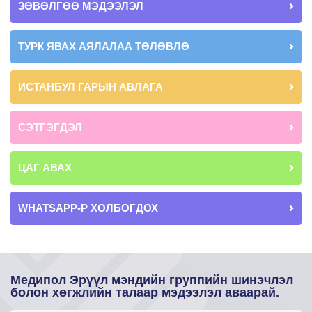
ЗӨВӨЛГӨӨ МЭДЭЭЛЭЛ
ТУРК ЯВАХ АЯЛАЛАА ТӨЛӨВЛӨ
ИСТАНБУЛ ГАРЫН АВЛАГА
СЭТГЭГДЭЛ
ЦАГ АВАХ
WHATSAPP-Р ХОЛБОГДОХ
Медипол Эрүүл мэндийн группийн шинэчлэл
болон хөгжлийн талаар мэдээлэл аваарай.