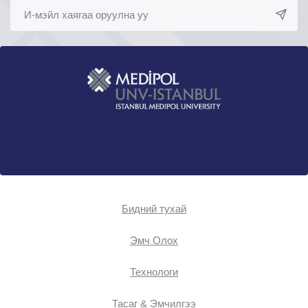
Бидний тухай
Эмч Oлох
Технологи
Тасаг & Эмчилгээ