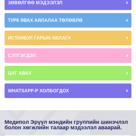
ЗӨВӨЛГӨӨ МЭДЭЭЛЭЛ
ТУРК ЯВАХ АЯЛАЛАА ТӨЛӨВЛӨ
ИСТАНБУЛ ГАРЫН АВЛАГА
СЭТГЭГДЭЛ
ЦАГ АВАХ
WHATSAPP-Р ХОЛБОГДОХ
Медипол Эрүүл мэндийн группийн шинэчлэл
болон хөгжлийн талаар мэдээлэл аваарай.