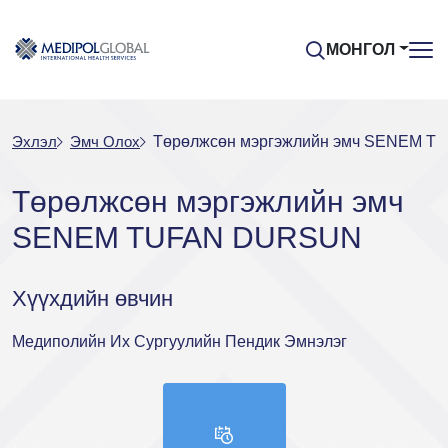
МОНГОЛ
Эхлэл
Эмч Oлох
Төрөлжсөн мэргэжлийн эмч SENEM 
Төрөлжсөн мэргэжлийн эмч
SENEM TUFAN DURSUN
Хүүхдийн өвчин
Медиполийн Их Сургуулийн Пендик Эмнэлэг