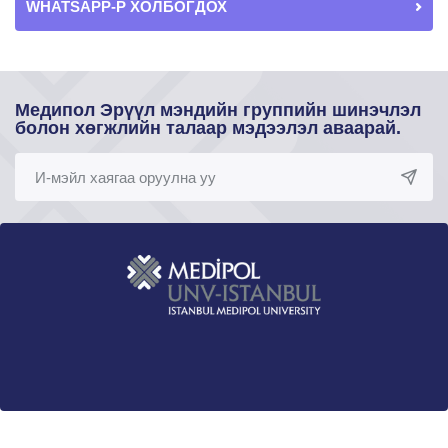
WHATSAPP-Р ХОЛБОГДОХ
Медипол Эрүүл мэндийн группийн шинэчлэл
болон хөгжлийн талаар мэдээлэл аваарай.