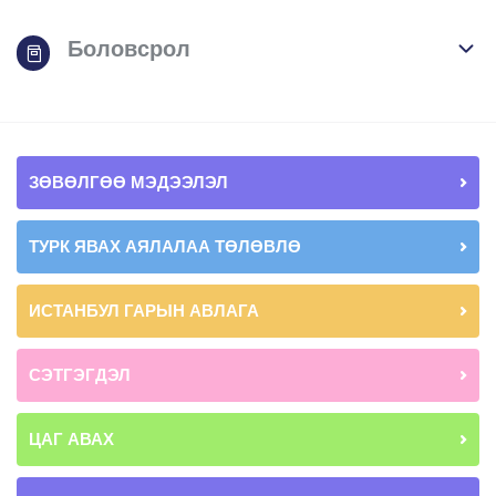
Боловсрол
ЗӨВӨЛГӨӨ МЭДЭЭЛЭЛ
ТУРК ЯВАХ АЯЛАЛАА ТӨЛӨВЛӨ
ИСТАНБУЛ ГАРЫН АВЛАГА
СЭТГЭГДЭЛ
ЦАГ АВАХ