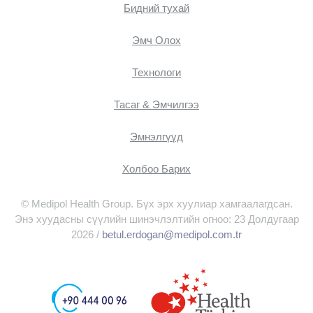
Бидний тухай
Эмч Oлох
Технологи
Тасаг & Эмчилгээ
Эмнэлгүүд
Холбоо Барих
© Medipol Health Group. Бүх эрх хуулиар хамгаалагдсан.
Энэ хуудасны сүүлийн шинэчлэлтийн огноо: 23 Долдугаар
2026 /
betul.erdogan@medipol.com.tr