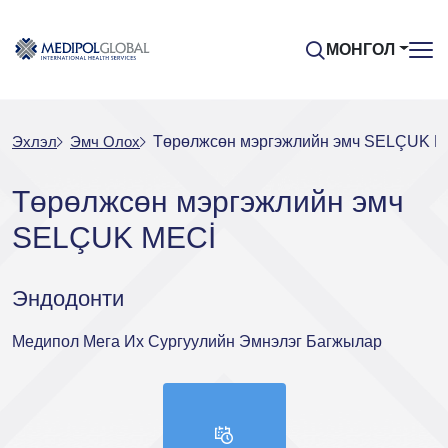
МОНГОЛ
Эхлэл
Эмч Oлох
Төрөлжсөн мэргэжлийн эмч SELÇUK M
Төрөлжсөн мэргэжлийн эмч
SELÇUK MECİ
Эндодонти
Медипол Мега Их Сургуулийн Эмнэлэг Багжылар