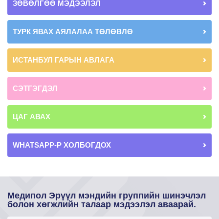
ЗӨВӨЛГӨӨ МЭДЭЭЛЭЛ
ТУРК ЯВАХ АЯЛАЛАА ТӨЛӨВЛӨ
ИСТАНБУЛ ГАРЫН АВЛАГА
СЭТГЭГДЭЛ
ЦАГ АВАХ
WHATSAPP-Р ХОЛБОГДОХ
Медипол Эрүүл мэндийн группийн шинэчлэл
болон хөгжлийн талаар мэдээлэл аваарай.