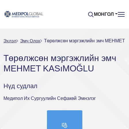
МОНГОЛ
Эхлэл
Эмч Oлох
Төрөлжсөн мэргэжлийн эмч MEHMET
Төрөлжсөн мэргэжлийн эмч
MEHMET KASıMOĞLU
Нүд судлал
Медипол Их Сургуулийн Сефакөй Эмнэлэг