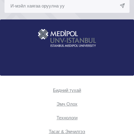
Бидний тухай
Эмч Oлох
Технологи
Тасаг & Эмчилгээ