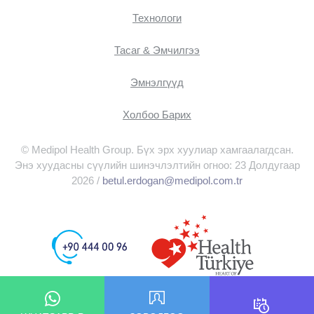
Технологи
Тасаг & Эмчилгээ
Эмнэлгүүд
Холбоо Барих
© Medipol Health Group. Бүх эрх хуулиар хамгаалагдсан.
Энэ хуудасны сүүлийн шинэчлэлтийн огноо: 23 Долдугаар
2026 /
betul.erdogan@medipol.com.tr