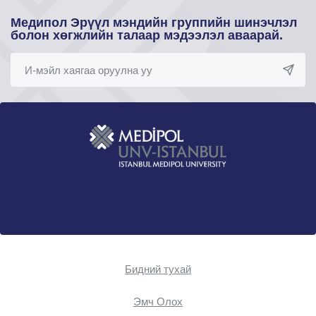
Медипол Эрүүл мэндийн группийн шинэчлэл
болон хөгжлийн талаар мэдээлэл аваарай.
Бидний тухай
Эмч Oлох