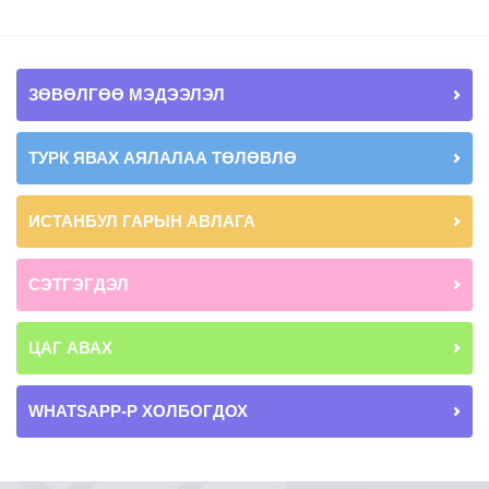
ЗӨВӨЛГӨӨ МЭДЭЭЛЭЛ
ТУРК ЯВАХ АЯЛАЛАА ТӨЛӨВЛӨ
ИСТАНБУЛ ГАРЫН АВЛАГА
СЭТГЭГДЭЛ
ЦАГ АВАХ
WHATSAPP-Р ХОЛБОГДОХ