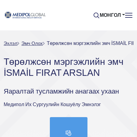
МОНГОЛ
Эхлэл
Эмч Oлох
Төрөлжсөн мэргэжлийн эмч İSMAİL FI
Төрөлжсөн мэргэжлийн эмч
İSMAİL FIRAT ARSLAN
Яаралтай тусламжийн анагаах ухаан
Медипол Их Сургуулийн Кошуёлу Эмнэлэг