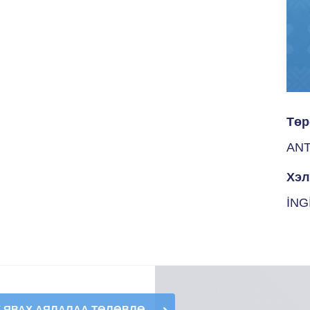
Төр
AN
Хэл
İNG
К ЯВАХ АЯЛАЛАА ТӨЛӨВЛӨ