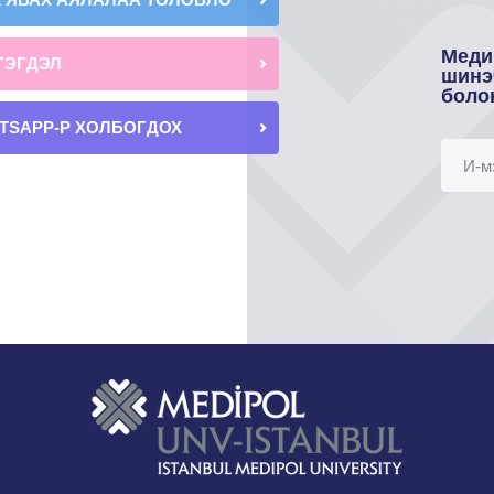
Меди
ГЭГДЭЛ
шинэ
боло
TSAPP-Р ХОЛБОГДОХ