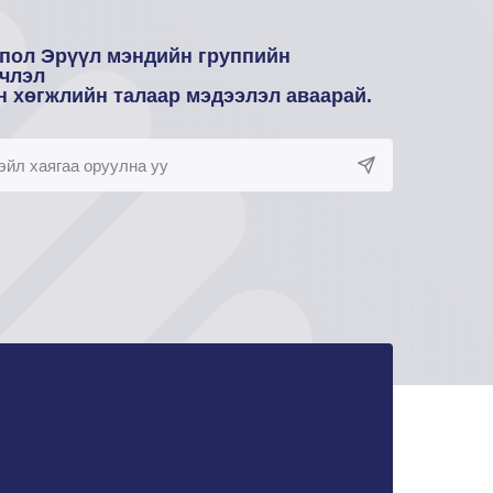
пол Эрүүл мэндийн группийн
члэл
н хөгжлийн талаар мэдээлэл аваарай.