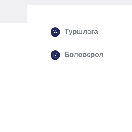
Туршлага
Боловсрол