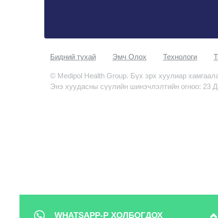
Бидний тухай
Эмч Oлох
Технологи
Т
© Medipol Health Group. Бүх эрх хуулиар хамгаал
Энэ хуудасны сүүлийн шинэчлэлтийн огноо: 23 Д
WHATSAPP-Р ХОЛБОГДОХ