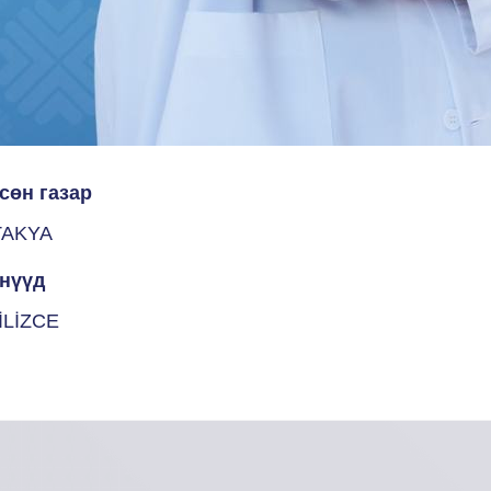
сөн газар
TAKYA
нүүд
İLİZCE