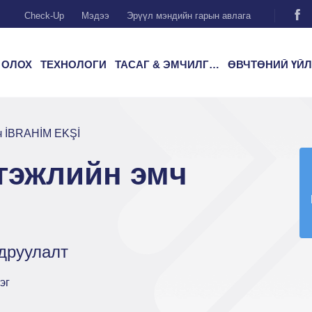
Check-Up
Мэдээ
Эрүүл мэндийн гарын авлага
 ОЛОХ
ТЕХНОЛОГИ
ТАСАГ & ЭМЧИЛГЭЭ
ӨВЧТӨНИЙ ҮЙЛЧИЛГ
ч İBRAHİM EKŞİ
гэжлийн эмч
друулалт
эг