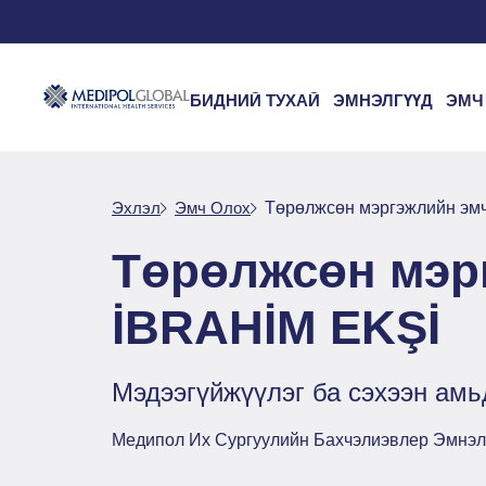
БИДНИЙ ТУХАЙ
ЭМНЭЛГҮҮД
ЭМЧ
Эхлэл
Эмч Oлох
Төрөлжсөн мэргэжлийн эм
Төрөлжсөн мэр
İBRAHİM EKŞİ
Мэдээгүйжүүлэг ба сэхээн амь
Медипол Их Сургуулийн Бахчэлиэвлер Эмнэл