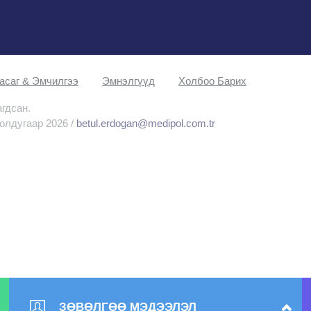
асаг & Эмчилгээ
Эмнэлгүүд
Холбоо Барих
агдсан.
олдугаар 2026 /
betul.erdogan@medipol.com.tr
ЗӨВӨЛГӨӨ МЭДЭЭЛЭЛ