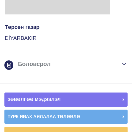
Төрсөн газар
DİYARBAKIR
Боловсрол
ЗӨВӨЛГӨӨ МЭДЭЭЛЭЛ
ТУРК ЯВАХ АЯЛАЛАА ТӨЛӨВЛӨ