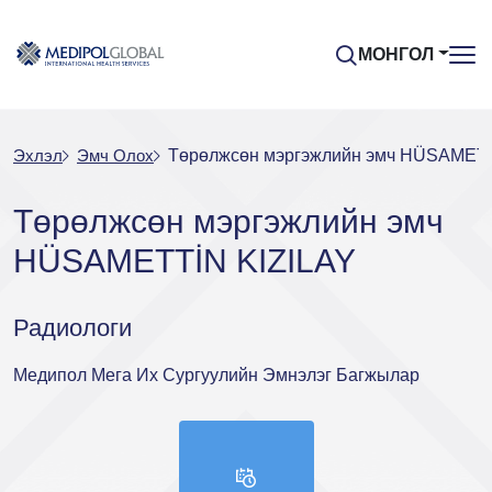
МОНГОЛ
Эхлэл
Эмч Oлох
Төрөлжсөн мэргэжлийн эмч HÜSAMETT
Төрөлжсөн мэргэжлийн эмч
HÜSAMETTİN KIZILAY
Радиологи
Медипол Мега Их Сургуулийн Эмнэлэг Багжылар