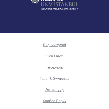
Бидний тухай
Эмч Oлох
Технологи
Тасаг & Эмчилгээ
Эмнэлгүүд
Холбоо Барих