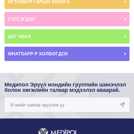
ИСТАНБУЛ ГАРЫН АВЛАГА
СЭТГЭГДЭЛ
ЦАГ АВАХ
WHATSAPP-Р ХОЛБОГДОХ
Медипол Эрүүл мэндийн группийн шинэчлэл
болон хөгжлийн талаар мэдээлэл аваарай.