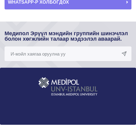
WHATSAPP-Р ХОЛБОГДОХ
Медипол Эрүүл мэндийн группийн шинэчлэл
болон хөгжлийн талаар мэдээлэл аваарай.