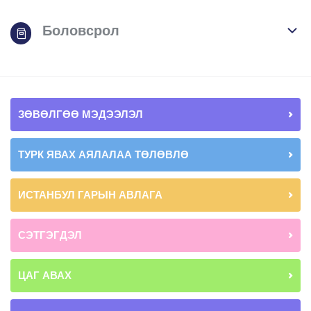
Боловсрол
ЗӨВӨЛГӨӨ МЭДЭЭЛЭЛ
ТУРК ЯВАХ АЯЛАЛАА ТӨЛӨВЛӨ
ИСТАНБУЛ ГАРЫН АВЛАГА
СЭТГЭГДЭЛ
ЦАГ АВАХ