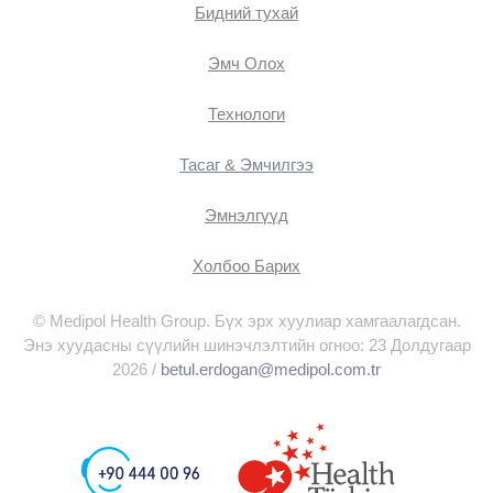
Бидний тухай
Эмч Oлох
Технологи
Тасаг & Эмчилгээ
Эмнэлгүүд
Холбоо Барих
© Medipol Health Group. Бүх эрх хуулиар хамгаалагдсан.
Энэ хуудасны сүүлийн шинэчлэлтийн огноо: 23 Долдугаар
2026 /
betul.erdogan@medipol.com.tr