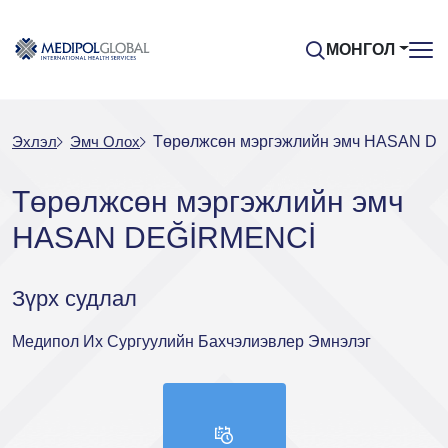
МОНГОЛ
Эхлэл
Эмч Oлох
Төрөлжсөн мэргэжлийн эмч HASAN D
Төрөлжсөн мэргэжлийн эмч
HASAN DEĞİRMENCİ
Зүрх судлал
Медипол Их Сургуулийн Бахчэлиэвлер Эмнэлэг