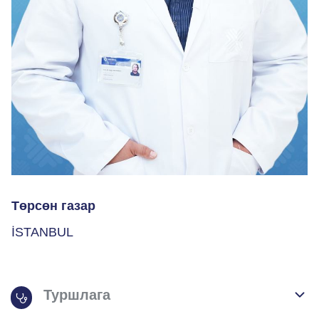
Төрсөн газар
İSTANBUL
Туршлага