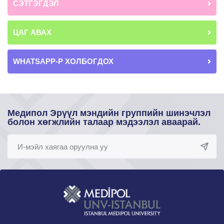
СЭТГЭГДЭЛ
ЦАГ АВАХ
WHATSAPP-Р ХОЛБОГДОХ
Медипол Эрүүл мэндийн группийн шинэчлэл
болон хөгжлийн талаар мэдээлэл аваарай.