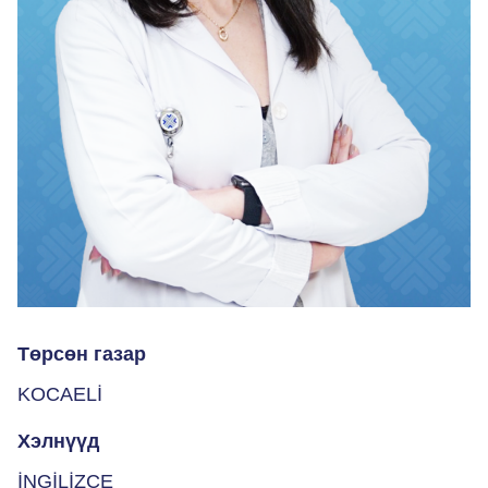
Төрсөн газар
KOCAELİ
Хэлнүүд
İNGİLİZCE