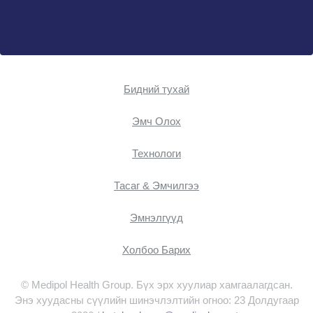
Бидний тухай
Эмч Oлох
Технологи
Тасаг & Эмчилгээ
Эмнэлгүүд
Холбоо Барих
© Medipol Health Group. Бүх эрх хуулиар хамгаалагдсан.
Энэ хуудасны сүүлийн шинэчлэлтийн огноо: 23 Долдугаар