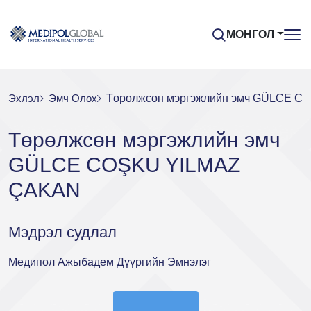
МОНГОЛ
Эхлэл
Эмч Oлох
Төрөлжсөн мэргэжлийн эмч GÜLCE 
Төрөлжсөн мэргэжлийн эмч
GÜLCE COŞKU YILMAZ
ÇAKAN
Мэдрэл судлал
Медипол Ажыбадем Дүүргийн Эмнэлэг