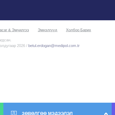
асаг & Эмчилгээ
Эмнэлгүүд
Холбоо Барих
агдсан.
олдугаар 2026 /
betul.erdogan@medipol.com.tr
ЗӨВӨЛГӨӨ МЭДЭЭЛЭЛ