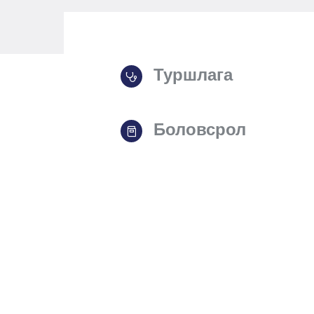
Туршлага
Боловсрол