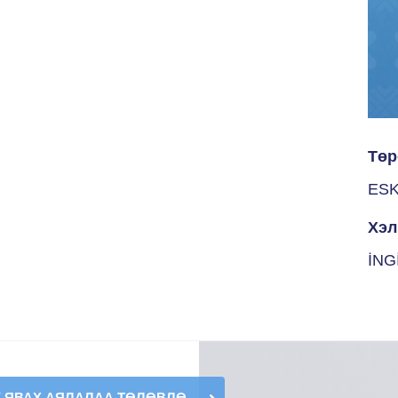
Төр
ESK
Хэл
İNG
К ЯВАХ АЯЛАЛАА ТӨЛӨВЛӨ