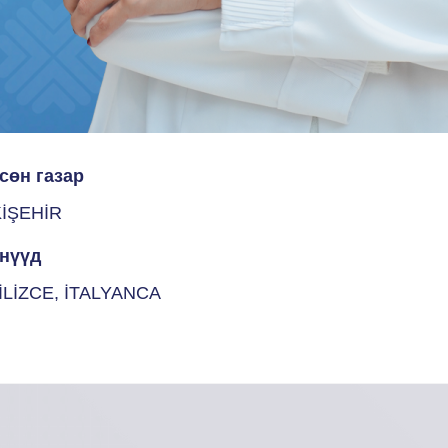
сөн газар
İŞEHİR
нүүд
İLİZCE, İTALYANCA