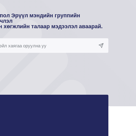
пол Эрүүл мэндийн группийн
члэл
н хөгжлийн талаар мэдээлэл аваарай.