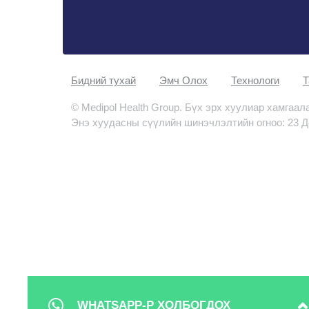
Бидний тухай
Эмч Oлох
Технологи
Т
© Medipol Health Group. Бүх эрх хуулиар хамгаал
Энэ хуудасны сүүлийн шинэчлэлтийн огноо: 23 Д
WHATSAPP-Р ХОЛБОГДОХ