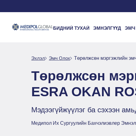
БИДНИЙ ТУХАЙ
ЭМНЭЛГҮҮД
ЭМЧ
Эхлэл
Эмч Oлох
Төрөлжсөн мэргэжлийн э
Төрөлжсөн мэр
ESRA OKAN RO
Мэдээгүйжүүлэг ба сэхээн амь
Медипол Их Сургуулийн Бахчэлиэвлер Эмнэл