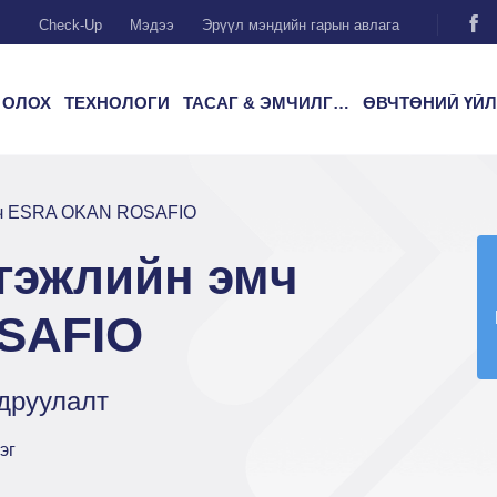
Check-Up
Мэдээ
Эрүүл мэндийн гарын авлага
 ОЛОХ
ТЕХНОЛОГИ
ТАСАГ & ЭМЧИЛГЭЭ
ӨВЧТӨНИЙ ҮЙЛЧИЛГ
мч ESRA OKAN ROSAFIO
гэжлийн эмч
SAFIO
друулалт
эг