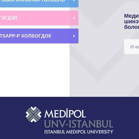
Меди
ГЭГДЭЛ
шинэ
боло
TSAPP-Р ХОЛБОГДОХ