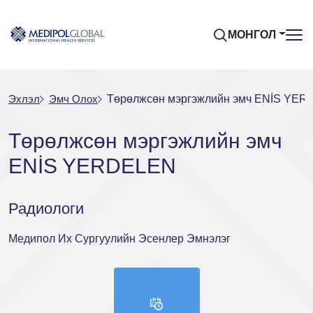
МОНГОЛ
Эхлэл
Эмч Oлох
Төрөлжсөн мэргэжлийн эмч ENİS YE
Төрөлжсөн мэргэжлийн эмч
ENİS YERDELEN
Радиологи
Медипол Их Сургуулийн Эсенлер Эмнэлэг