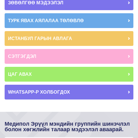
ЗӨВӨЛГӨӨ МЭДЭЭЛЭЛ
ТУРК ЯВАХ АЯЛАЛАА ТӨЛӨВЛӨ
ИСТАНБУЛ ГАРЫН АВЛАГА
СЭТГЭГДЭЛ
ЦАГ АВАХ
WHATSAPP-Р ХОЛБОГДОХ
Медипол Эрүүл мэндийн группийн шинэчлэл
болон хөгжлийн талаар мэдээлэл аваарай.