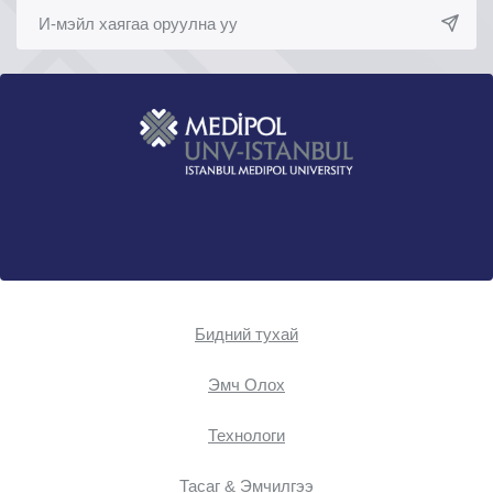
Бидний тухай
Эмч Oлох
Технологи
Тасаг & Эмчилгээ