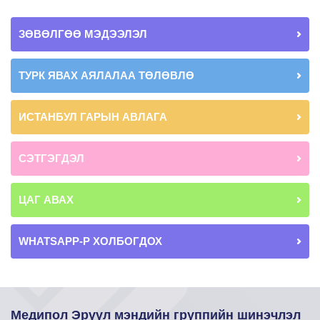
ЗӨВӨЛГӨӨ МЭДЭЭЛЭЛ
ТУРК ЯВАХ АЯЛАЛАА ТӨЛӨВЛӨ
ИСТАНБУЛ ГАРЫН АВЛАГА
СЭТГЭГДЭЛ
ЦАГ АВАХ
WHATSAPP-Р ХОЛБОГДОХ
Медипол Эрүүл мэндийн группийн шинэчлэл