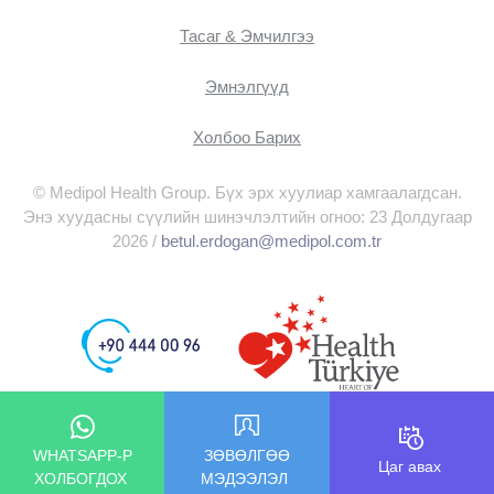
Тасаг & Эмчилгээ
Эмнэлгүүд
Холбоо Барих
© Medipol Health Group. Бүх эрх хуулиар хамгаалагдсан.
Энэ хуудасны сүүлийн шинэчлэлтийн огноо: 23 Долдугаар
2026 /
betul.erdogan@medipol.com.tr
WHATSAPP-Р
ЗӨВӨЛГӨӨ
Цаг авах
ХОЛБОГДОХ
МЭДЭЭЛЭЛ