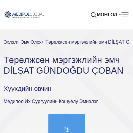
МОНГОЛ
Эхлэл
Эмч Oлох
Төрөлжсөн мэргэжлийн эмч DİLŞAT
Төрөлжсөн мэргэжлийн эмч
DİLŞAT GÜNDOĞDU ÇOBAN
Хүүхдийн өвчин
Медипол Их Сургуулийн Кошуёлу Эмнэлэг