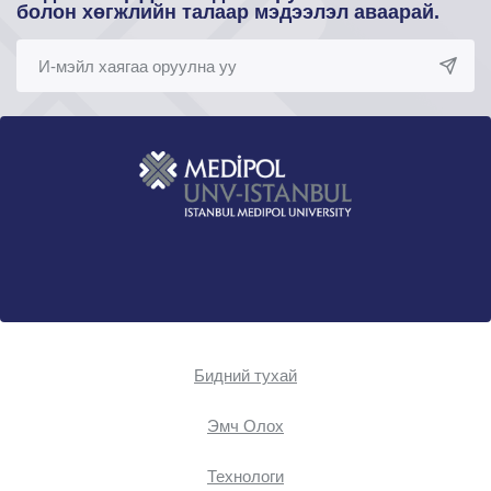
болон хөгжлийн талаар мэдээлэл аваарай.
Бидний тухай
Эмч Oлох
Технологи