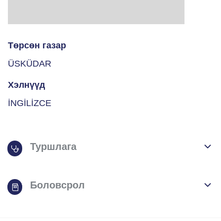
Төрсөн газар
ÜSKÜDAR
Хэлнүүд
İNGİLİZCE
Туршлага
Боловсрол