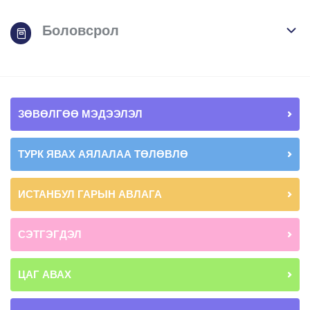
Боловсрол
ЗӨВӨЛГӨӨ МЭДЭЭЛЭЛ
ТУРК ЯВАХ АЯЛАЛАА ТӨЛӨВЛӨ
ИСТАНБУЛ ГАРЫН АВЛАГА
СЭТГЭГДЭЛ
ЦАГ АВАХ