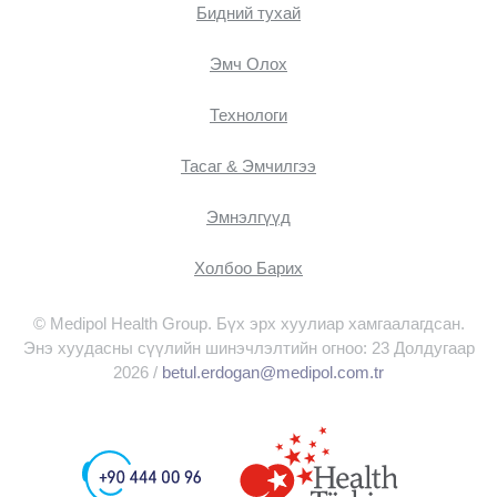
Бидний тухай
Эмч Oлох
Технологи
Тасаг & Эмчилгээ
Эмнэлгүүд
Холбоо Барих
© Medipol Health Group. Бүх эрх хуулиар хамгаалагдсан.
Энэ хуудасны сүүлийн шинэчлэлтийн огноо: 23 Долдугаар
2026 /
betul.erdogan@medipol.com.tr