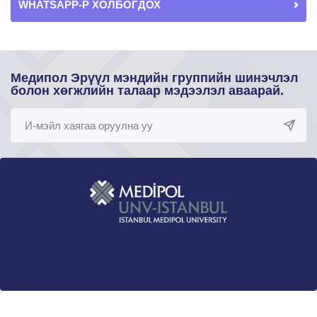
WHATSAPP-Р ХОЛБОГДОХ
Медипол Эрүүл мэндийн группийн шинэчлэл
болон хөгжлийн талаар мэдээлэл аваарай.