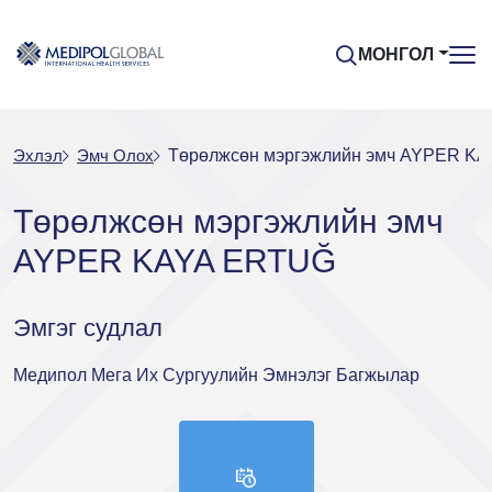
МОНГОЛ
Эхлэл
Эмч Oлох
Төрөлжсөн мэргэжлийн эмч AYPER K
Төрөлжсөн мэргэжлийн эмч
AYPER KAYA ERTUĞ
Эмгэг судлал
Медипол Мега Их Сургуулийн Эмнэлэг Багжылар