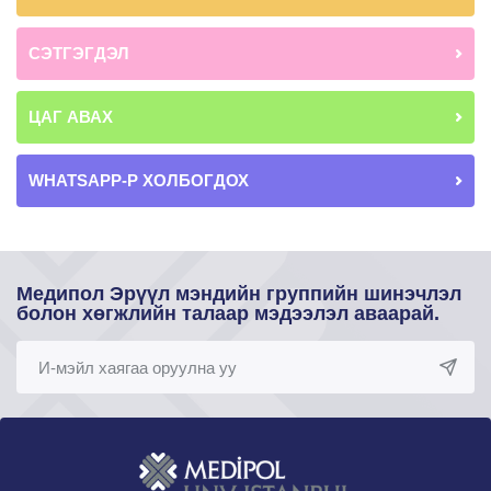
СЭТГЭГДЭЛ
ЦАГ АВАХ
WHATSAPP-Р ХОЛБОГДОХ
Медипол Эрүүл мэндийн группийн шинэчлэл
болон хөгжлийн талаар мэдээлэл аваарай.