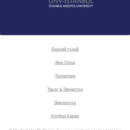
Бидний тухай
Эмч Oлох
Технологи
Тасаг & Эмчилгээ
Эмнэлгүүд
Холбоо Барих