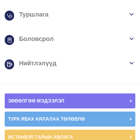
Туршлага
Боловсрол
Нийтлэлүүд
ЗӨВӨЛГӨӨ МЭДЭЭЛЭЛ
ТУРК ЯВАХ АЯЛАЛАА ТӨЛӨВЛӨ
ИСТАНБУЛ ГАРЫН АВЛАГА