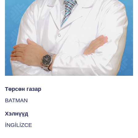
Төрсөн газар
BATMAN
Хэлнүүд
İNGİLİZCE