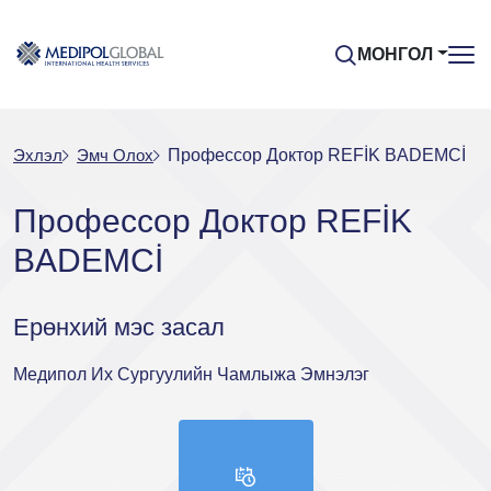
МОНГОЛ
Эхлэл
Эмч Oлох
Профессор Доктор REFİK BADEMCİ
Профессор Доктор REFİK
BADEMCİ
Eрөнхий мэс засал
Медипол Их Сургуулийн Чамлыжа Эмнэлэг