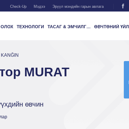
Check-Up
Мэдээ
Эрүүл мэндийн гарын авлага
 ОЛОХ
ТЕХНОЛОГИ
ТАСАГ & ЭМЧИЛГЭЭ
ӨВЧТӨНИЙ ҮЙЛЧИЛГ
T KANĞIN
ктор MURAT
үүхдийн өвчин
лар