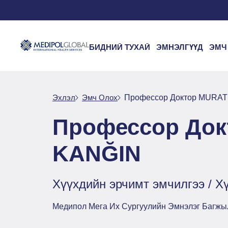
БИДНИЙ ТУХАЙ
ЭМНЭЛГҮҮД
ЭМЧ
Эхлэл
Эмч Oлох
Профессор Доктор MURA
Профессор До
KANĞIN
Хүүхдийн эрчимт эмчилгээ / Х
Медипол Мега Их Сургуулийн Эмнэлэг Багжы