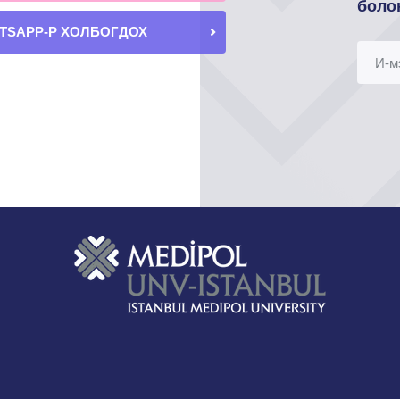
боло
TSAPP-Р ХОЛБОГДОХ