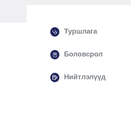
Туршлага
Боловсрол
Нийтлэлүүд