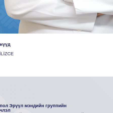
нүүд
İLİZCE
пол Эрүүл мэндийн группийн
члэл