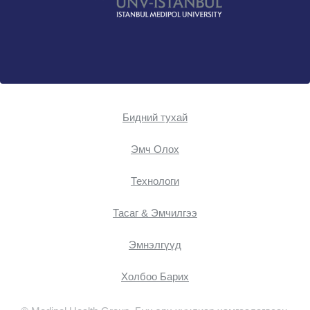
Бидний тухай
Эмч Oлох
Технологи
Тасаг & Эмчилгээ
Эмнэлгүүд
Холбоо Барих