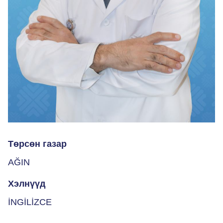
Төрсөн газар
AĞIN
Хэлнүүд
İNGİLİZCE