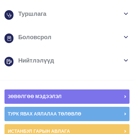
Туршлага
Боловсрол
Нийтлэлүүд
ЗӨВӨЛГӨӨ МЭДЭЭЛЭЛ
ТУРК ЯВАХ АЯЛАЛАА ТӨЛӨВЛӨ
ИСТАНБУЛ ГАРЫН АВЛАГА