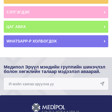
СЭТГЭГДЭЛ
ЦАГ АВАХ
WHATSAPP-Р ХОЛБОГДОХ
Медипол Эрүүл мэндийн группийн шинэчлэл
болон хөгжлийн талаар мэдээлэл аваарай.