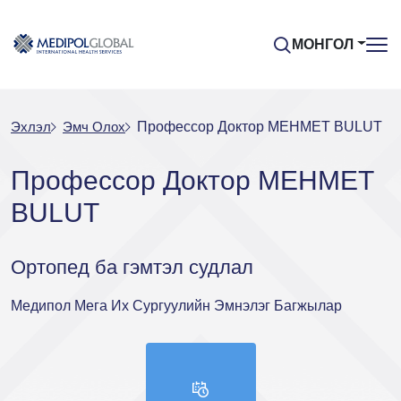
МОНГОЛ
Эхлэл
Эмч Oлох
Профессор Доктор MEHMET BULUT
Профессор Доктор MEHMET
BULUT
Ортопед ба гэмтэл судлал
Медипол Мега Их Сургуулийн Эмнэлэг Багжылар