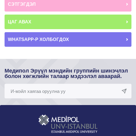
СЭТГЭГДЭЛ
ЦАГ АВАХ
WHATSAPP-Р ХОЛБОГДОХ
Медипол Эрүүл мэндийн группийн шинэчлэл
болон хөгжлийн талаар мэдээлэл аваарай.