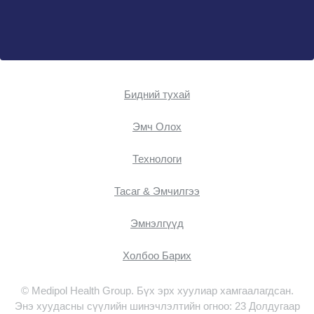
Бидний тухай
Эмч Oлох
Технологи
Тасаг & Эмчилгээ
Эмнэлгүүд
Холбоо Барих
© Medipol Health Group. Бүх эрх хуулиар хамгаалагдсан.
Энэ хуудасны сүүлийн шинэчлэлтийн огноо: 23 Долдугаар