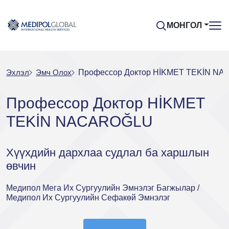
МОНГОЛ
Эхлэл
Эмч Oлох
Профессор Доктор HİKMET TEKİN N
Профессор Доктор HİKMET
TEKİN NACAROĞLU
Хүүхдийн дархлаа судлал ба харшлын
өвчин
Медипол Мега Их Сургуулийн Эмнэлэг Багжылар /
Медипол Их Сургуулийн Сефакөй Эмнэлэг