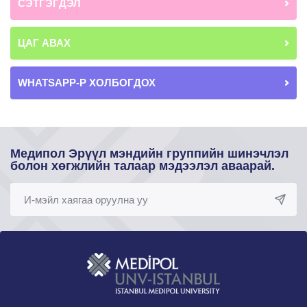
СЭТГЭГДЭЛ
ЦАГ АВАХ
WHATSAPP-Р ХОЛБОГДОХ
Медипол Эрүүл мэндийн группийн шинэчлэл
болон хөгжлийн талаар мэдээлэл аваарай.