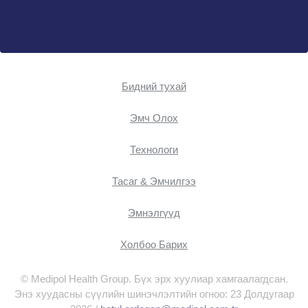
Бидний тухай
Эмч Oлох
Технологи
Тасаг & Эмчилгээ
Эмнэлгүүд
Холбоо Барих
© Medipol Health Group. Бүх эрх хуулиар хамгаалагдсан.
Энэ хуудасны сүүлийн шинэчлэлтийн огноо: 23 Долдугаар