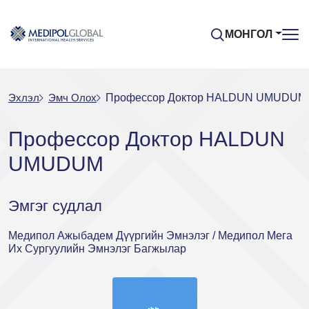
МОНГОЛ
Эхлэл
Эмч Oлох
Профессор Доктор HALDUN UMUDUM
Профессор Доктор HALDUN
UMUDUM
Эмгэг судлал
Медипол Ажыбадем Дүүргийн Эмнэлэг / Медипол Мега
Их Сургуулийн Эмнэлэг Багжылар