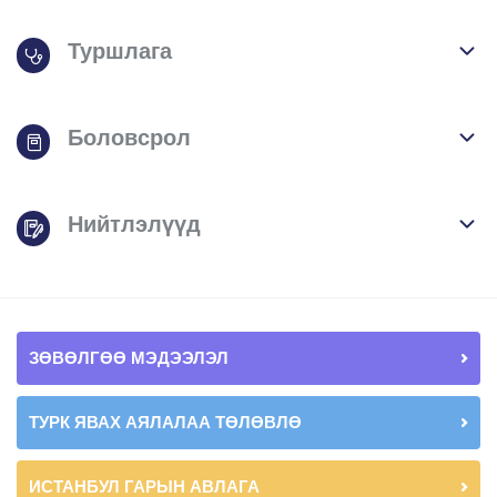
Туршлага
Боловсрол
Нийтлэлүүд
ЗӨВӨЛГӨӨ МЭДЭЭЛЭЛ
ТУРК ЯВАХ АЯЛАЛАА ТӨЛӨВЛӨ
ИСТАНБУЛ ГАРЫН АВЛАГА