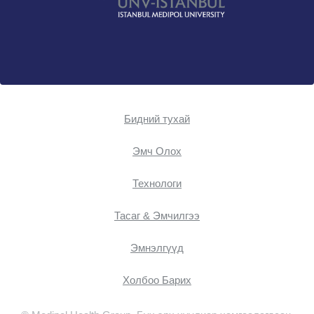
Бидний тухай
Эмч Oлох
Технологи
Тасаг & Эмчилгээ
Эмнэлгүүд
Холбоо Барих