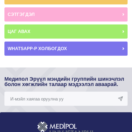
СЭТГЭГДЭЛ
ЦАГ АВАХ
WHATSAPP-Р ХОЛБОГДОХ
Медипол Эрүүл мэндийн группийн шинэчлэл
болон хөгжлийн талаар мэдээлэл аваарай.