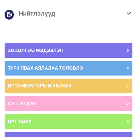
Нийтлэлүүд
ЗӨВӨЛГӨӨ МЭДЭЭЛЭЛ
ТУРК ЯВАХ АЯЛАЛАА ТӨЛӨВЛӨ
ИСТАНБУЛ ГАРЫН АВЛАГА
СЭТГЭГДЭЛ
ЦАГ АВАХ