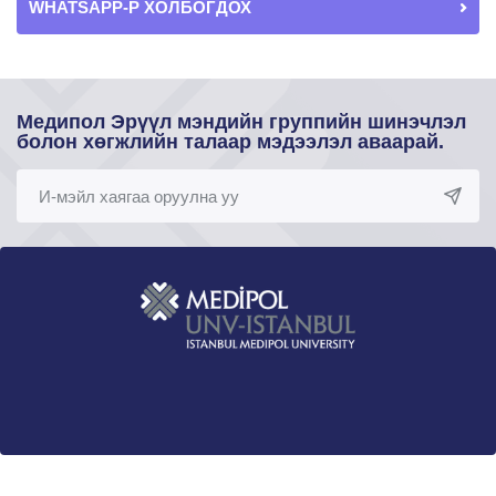
WHATSAPP-Р ХОЛБОГДОХ
Медипол Эрүүл мэндийн группийн шинэчлэл
болон хөгжлийн талаар мэдээлэл аваарай.