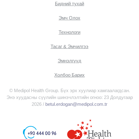
Бидний тухай
Эмч Oлох
Технологи
Тасаг & Эмчилгээ
Эмнэлгүүд
Холбоо Барих
© Medipol Health Group. Бүх эрх хуулиар хамгаалагдсан.
Энэ хуудасны сүүлийн шинэчлэлтийн огноо: 23 Долдугаар
2026 /
betul.erdogan@medipol.com.tr