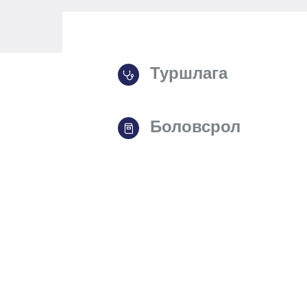
Туршлага
Боловсрол