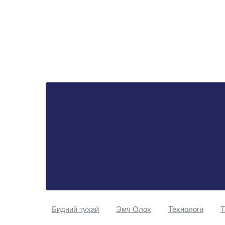
Бидний тухай
Эмч Oлох
Технологи
Т