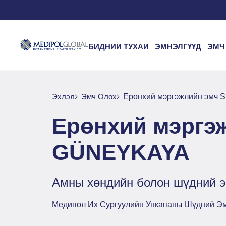
БИДНИЙ ТУХАЙ
ЭМНЭЛГҮҮД
ЭМЧ
Эхлэл
Эмч Oлох
Ерөнхий мэргэжлийн эм
Ерөнхий мэргэ
GÜNEYKAYA
Амны хөндийн болон шүдний э
Медипол Их Сургуулийн Ункапаны Шүдний Э