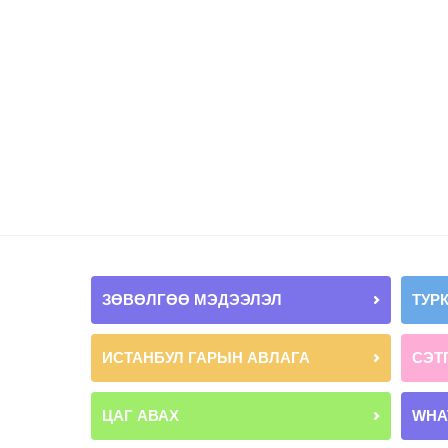
ЗӨВӨЛГӨӨ МЭДЭЭЛЭЛ
ТУР
ИСТАНБУЛ ГАРЫН АВЛАГА
СЭТ
ЦАГ АВАХ
WHA