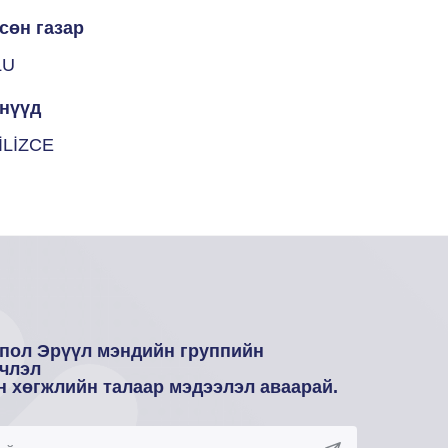
сөн газар
LU
нүүд
İLİZCE
пол Эрүүл мэндийн группийн
члэл
н хөгжлийн талаар мэдээлэл аваарай.