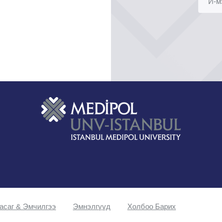
асаг & Эмчилгээ
Эмнэлгүүд
Холбоо Барих