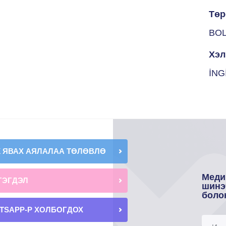
Төр
BO
Хэл
İNG
К ЯВАХ АЯЛАЛАА ТӨЛӨВЛӨ
Меди
ГЭГДЭЛ
шинэ
боло
TSAPP-Р ХОЛБОГДОХ