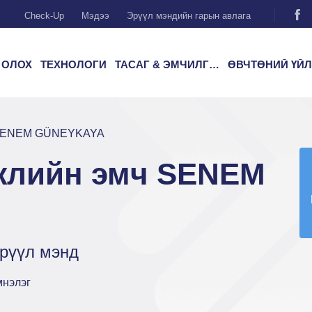
Check-Up
Мэдээ
Эрүүл мэндийн гарын авлага
 ОЛОХ
ТЕХНОЛОГИ
ТАСАГ & ЭМЧИЛГЭЭ
ӨВЧТӨНИЙ ҮЙЛЧИЛГ
ч SENEM GÜNEYKAYA
жлийн эмч SENEM
рүүл мэнд
мнэлэг