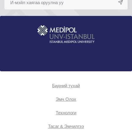
Бидний тухай
Эмч Oлох
Технологи
Тасаг & Эмчилгээ