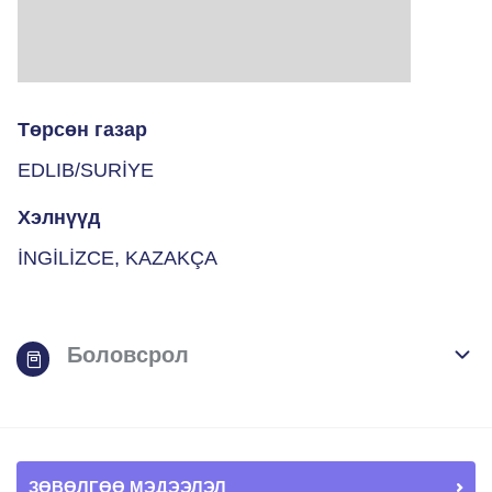
Төрсөн газар
EDLIB/SURİYE
Хэлнүүд
İNGİLİZCE, KAZAKÇA
Боловсрол
ЗӨВӨЛГӨӨ МЭДЭЭЛЭЛ