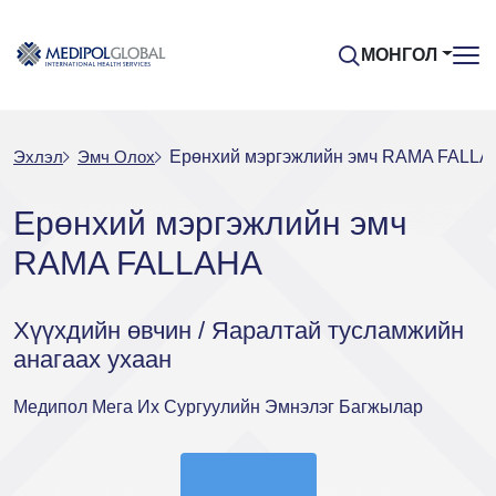
МОНГОЛ
Эхлэл
Эмч Oлох
Ерөнхий мэргэжлийн эмч RAMA FALL
Ерөнхий мэргэжлийн эмч
RAMA FALLAHA
Хүүхдийн өвчин / Яаралтай тусламжийн
анагаах ухаан
Медипол Мега Их Сургуулийн Эмнэлэг Багжылар