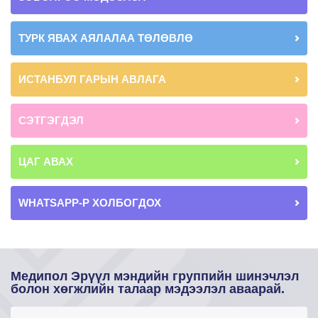
ТУРК ЯВАХ АЯЛАЛАА ТӨЛӨВЛӨ
ИСТАНБУЛ ГАРЫН АВЛАГА
СЭТГЭГДЭЛ
ЦАГ АВАХ
WHATSAPP-Р ХОЛБОГДОХ
Медипол Эрүүл мэндийн группийн шинэчлэл
болон хөгжлийн талаар мэдээлэл аваарай.