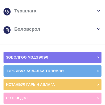
Туршлага
Боловсрол
ЗӨВӨЛГӨӨ МЭДЭЭЛЭЛ
ТУРК ЯВАХ АЯЛАЛАА ТӨЛӨВЛӨ
ИСТАНБУЛ ГАРЫН АВЛАГА
СЭТГЭГДЭЛ