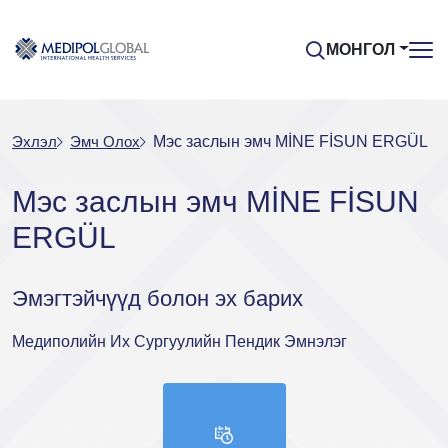
МОНГОЛ
Эхлэл
Эмч Oлох
Мэс заслын эмч MİNE FİSUN ERGÜL
Мэс заслын эмч MİNE FİSUN
ERGÜL
Эмэгтэйчүүд болон эх барих
Медиполийн Их Сургуулийн Пендик Эмнэлэг