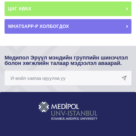
ЦАГ АВАХ
WHATSAPP-Р ХОЛБОГДОХ
Медипол Эрүүл мэндийн группийн шинэчлэл
болон хөгжлийн талаар мэдээлэл аваарай.