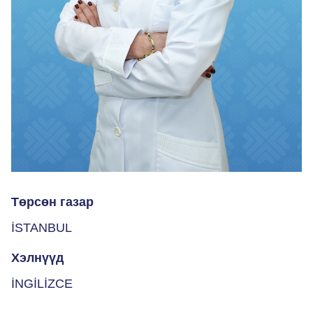
Төрсөн газар
İSTANBUL
Хэлнүүд
İNGİLİZCE