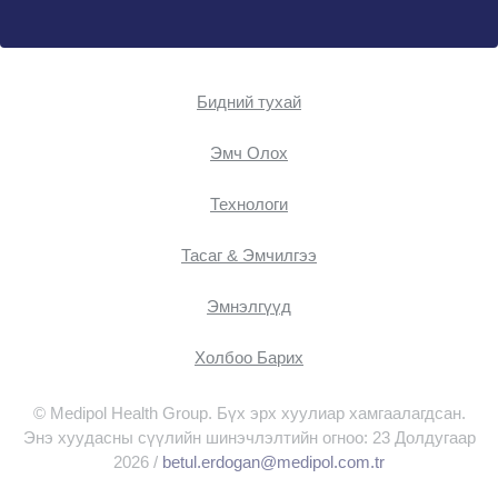
Бидний тухай
Эмч Oлох
Технологи
Тасаг & Эмчилгээ
Эмнэлгүүд
Холбоо Барих
© Medipol Health Group. Бүх эрх хуулиар хамгаалагдсан.
Энэ хуудасны сүүлийн шинэчлэлтийн огноо: 23 Долдугаар
2026 /
betul.erdogan@medipol.com.tr