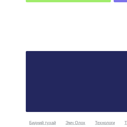
Бидний тухай
Эмч Oлох
Технологи
Т