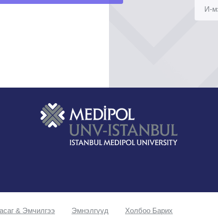
асаг & Эмчилгээ
Эмнэлгүүд
Холбоо Барих