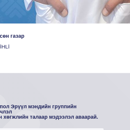
сөн газар
İHLİ
пол Эрүүл мэндийн группийн
члэл
н хөгжлийн талаар мэдээлэл аваарай.