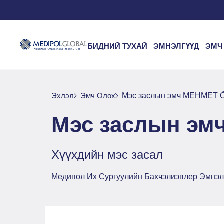
БИДНИЙ ТУХАЙ
ЭМНЭЛГҮҮД
ЭМЧ
Эхлэл
Эмч Oлох
Мэс заслын эмч MEHMET 
Мэс заслын эм
Хүүхдийн мэс засал
Медипол Их Сургуулийн Бахчэлиэвлер Эмнэл