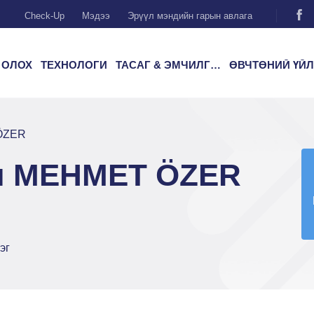
Check-Up
Мэдээ
Эрүүл мэндийн гарын авлага
 ОЛОХ
ТЕХНОЛОГИ
ТАСАГ & ЭМЧИЛГЭЭ
ӨВЧТӨНИЙ ҮЙЛЧИЛГ
ÖZER
ч MEHMET ÖZER
эг