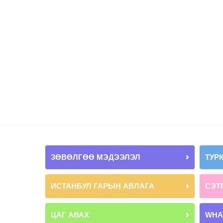
ЗӨВӨЛГӨӨ МЭДЭЭЛЭЛ
ТУР
ИСТАНБУЛ ГАРЫН АВЛАГА
СЭТ
ЦАГ АВАХ
WHA