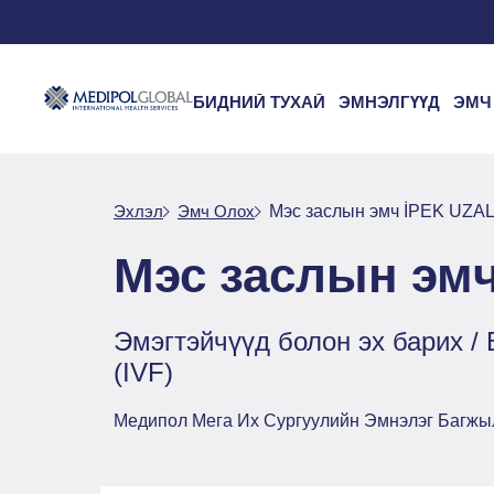
БИДНИЙ ТУХАЙ
ЭМНЭЛГҮҮД
ЭМЧ
Эхлэл
Эмч Oлох
Мэс заслын эмч İPEK UZAL
Мэс заслын эмч
Эмэгтэйчүүд болон эх барих / 
(IVF)
Медипол Мега Их Сургуулийн Эмнэлэг Багжы