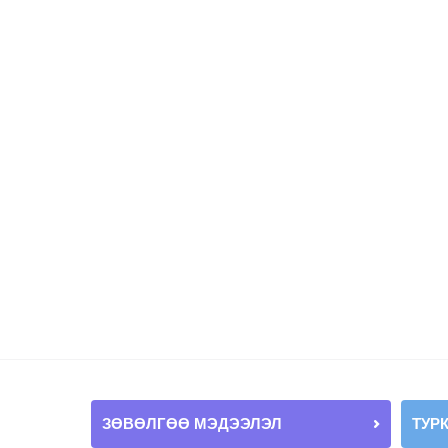
ЗӨВӨЛГӨӨ МЭДЭЭЛЭЛ
ТУР