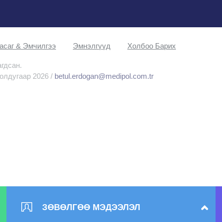
асаг & Эмчилгээ
Эмнэлгүүд
Холбоо Барих
агдсан.
олдугаар 2026 /
betul.erdogan@medipol.com.tr
ЗӨВӨЛГӨӨ МЭДЭЭЛЭЛ