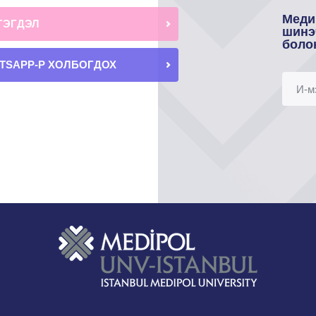
Меди
ГЭГДЭЛ
шинэ
боло
TSAPP-Р ХОЛБОГДОХ