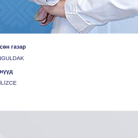
сөн газар
NGULDAK
нүүд
İLİZCE