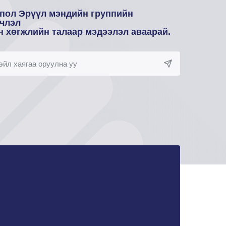
пол Эрүүл мэндийн группийн
члэл
н хөгжлийн талаар мэдээлэл аваарай.