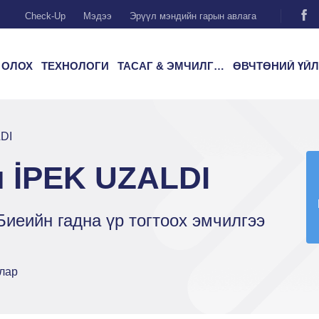
Check-Up
Мэдээ
Эрүүл мэндийн гарын авлага
 ОЛОХ
ТЕХНОЛОГИ
ТАСАГ & ЭМЧИЛГЭЭ
ӨВЧТӨНИЙ ҮЙЛЧИЛГ
DI
 İPEK UZALDI
Биеийн гадна үр тогтоох эмчилгээ
лар