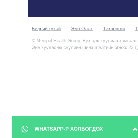
Бидний тухай
Эмч Oлох
Технологи
Т
© Medipol Health Group. Бүх эрх хуулиар хамгаал
Энэ хуудасны сүүлийн шинэчлэлтийн огноо: 23 Д
WHATSAPP-Р ХОЛБОГДОХ