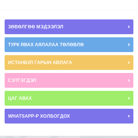
ЗӨВӨЛГӨӨ МЭДЭЭЛЭЛ
ТУРК ЯВАХ АЯЛАЛАА ТӨЛӨВЛӨ
ИСТАНБУЛ ГАРЫН АВЛАГА
СЭТГЭГДЭЛ
ЦАГ АВАХ
WHATSAPP-Р ХОЛБОГДОХ