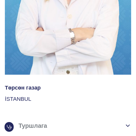
Төрсөн газар
İSTANBUL
Туршлага