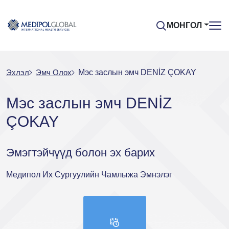
МОНГОЛ
Эхлэл
Эмч Oлох
Мэс заслын эмч DENİZ ÇOKAY
Мэс заслын эмч DENİZ
ÇOKAY
Эмэгтэйчүүд болон эх барих
Медипол Их Сургуулийн Чамлыжа Эмнэлэг