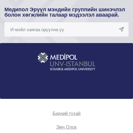
Медипол Эрүүл мэндийн группийн шинэчлэл
болон хөгжлийн талаар мэдээлэл аваарай.
Бидний тухай
Эмч Oлох