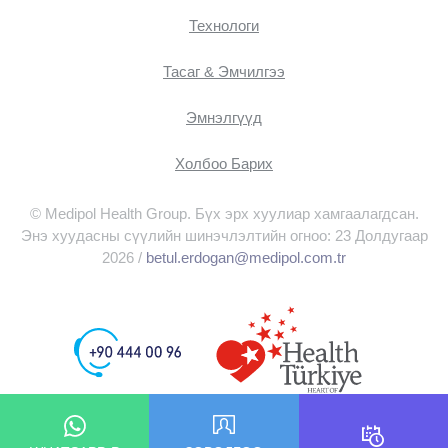
Технологи
Тасаг & Эмчилгээ
Эмнэлгүүд
Холбоо Барих
© Medipol Health Group. Бүх эрх хуулиар хамгаалагдсан.
Энэ хуудасны сүүлийн шинэчлэлтийн огноо: 23 Долдугаар
2026 /
betul.erdogan@medipol.com.tr