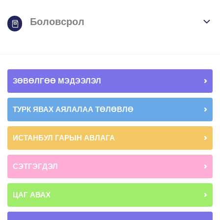
Боловсрол
ЗӨВӨЛГӨӨ МЭДЭЭЛЭЛ
ТУРК ЯВАХ АЯЛАЛАА ТӨЛӨВЛӨ
ИСТАНБУЛ ГАРЫН АВЛАГА
СЭТГЭГДЭЛ
ЦАГ АВАХ