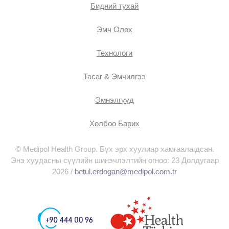
Бидний тухай
Эмч Oлох
Технологи
Тасаг & Эмчилгээ
Эмнэлгүүд
Холбоо Барих
© Medipol Health Group. Бүх эрх хуулиар хамгаалагдсан.
Энэ хуудасны сүүлийн шинэчлэлтийн огноо: 23 Долдугаар
2026 /
betul.erdogan@medipol.com.tr