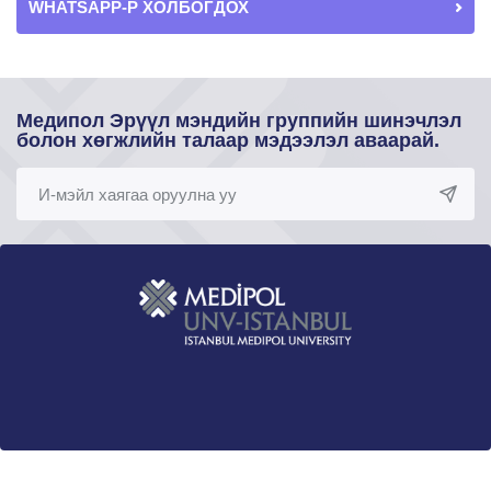
WHATSAPP-Р ХОЛБОГДОХ
Медипол Эрүүл мэндийн группийн шинэчлэл
болон хөгжлийн талаар мэдээлэл аваарай.