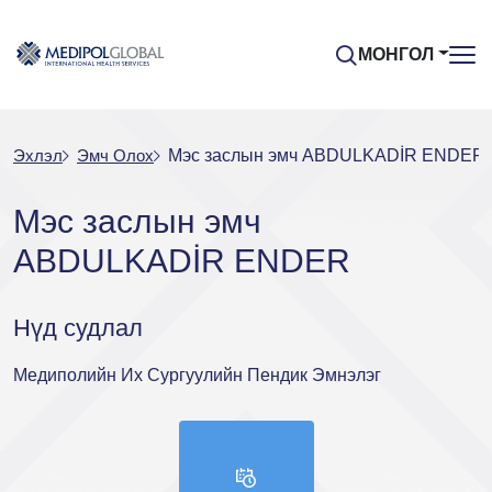
МОНГОЛ
Эхлэл
Эмч Oлох
Мэс заслын эмч ABDULKADİR ENDER
Мэс заслын эмч
ABDULKADİR ENDER
Нүд судлал
Медиполийн Их Сургуулийн Пендик Эмнэлэг