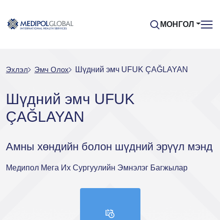
МОНГОЛ
Эхлэл
Эмч Oлох
Шүдний эмч UFUK ÇAĞLAYAN
Шүдний эмч UFUK
ÇAĞLAYAN
Амны хөндийн болон шүдний эрүүл мэнд
Медипол Мега Их Сургуулийн Эмнэлэг Багжылар