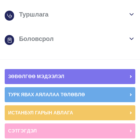
Туршлага
Боловсрол
ЗӨВӨЛГӨӨ МЭДЭЭЛЭЛ
ТУРК ЯВАХ АЯЛАЛАА ТӨЛӨВЛӨ
ИСТАНБУЛ ГАРЫН АВЛАГА
СЭТГЭГДЭЛ