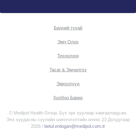
Бидний тухай
Эмч Oлох
Технологи
Тасаг & Эмчилгээ
Эмнэлгүүд
Холбоо Барих
© Medipol Health Group. Бүх эрх хуулиар хамгаалагдсан.
Энэ хуудасны сүүлийн шинэчлэлтийн огноо: 23 Долдугаар
2026 /
betul.erdogan@medipol.com.tr