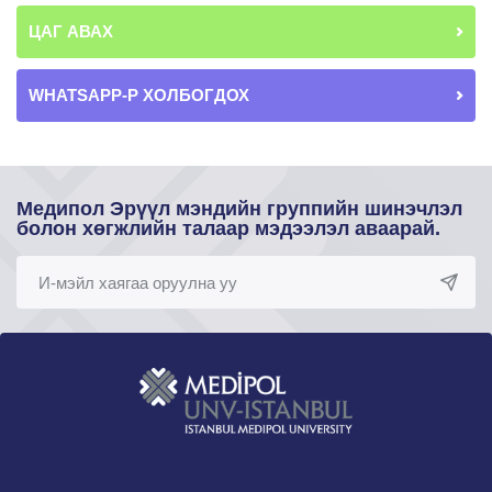
ЦАГ АВАХ
WHATSAPP-Р ХОЛБОГДОХ
Медипол Эрүүл мэндийн группийн шинэчлэл
болон хөгжлийн талаар мэдээлэл аваарай.