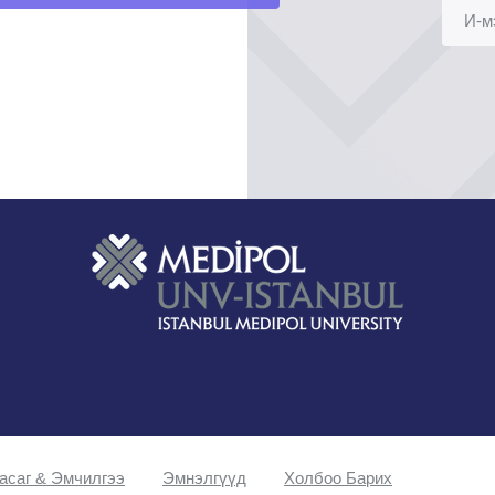
асаг & Эмчилгээ
Эмнэлгүүд
Холбоо Барих