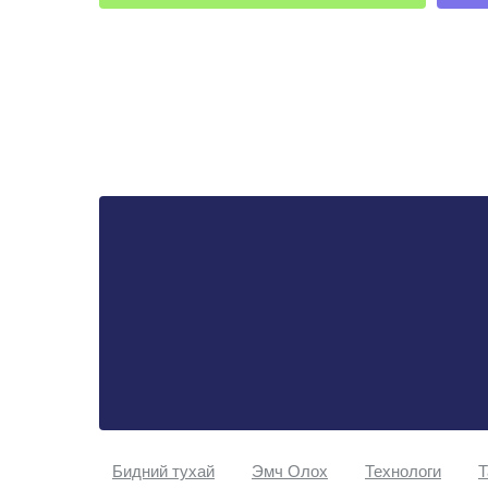
Бидний тухай
Эмч Oлох
Технологи
Т