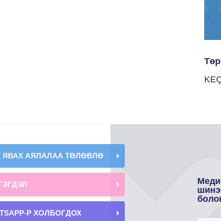
Төр
KE
К ЯВАХ АЯЛАЛАА ТӨЛӨВЛӨ
Меди
ГЭГДЭЛ
шинэ
боло
TSAPP-Р ХОЛБОГДОХ