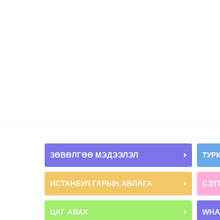
ЗӨВӨЛГӨӨ МЭДЭЭЛЭЛ
ТУР
ИСТАНБУЛ ГАРЫН АВЛАГА
СЭТ
ЦАГ АВАХ
WHA