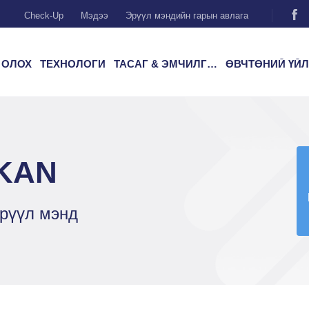
Check-Up
Мэдээ
Эрүүл мэндийн гарын авлага
 ОЛОХ
ТЕХНОЛОГИ
ТАСАГ & ЭМЧИЛГЭЭ
ӨВЧТӨНИЙ ҮЙЛЧИЛГ
KAN
рүүл мэнд