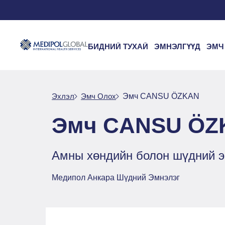
БИДНИЙ ТУХАЙ
ЭМНЭЛГҮҮД
ЭМЧ
Эхлэл
Эмч Oлох
Эмч CANSU ÖZKAN
Эмч CANSU ÖZ
Амны хөндийн болон шүдний э
Медипол Анкара Шүдний Эмнэлэг