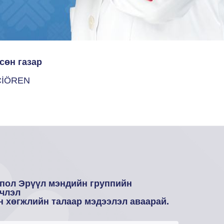
сөн газар
ÇİÖREN
пол Эрүүл мэндийн группийн
члэл
н хөгжлийн талаар мэдээлэл аваарай.