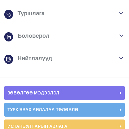
Туршлага
Боловсрол
Нийтлэлүүд
ЗӨВӨЛГӨӨ МЭДЭЭЛЭЛ
ТУРК ЯВАХ АЯЛАЛАА ТӨЛӨВЛӨ
ИСТАНБУЛ ГАРЫН АВЛАГА