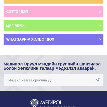
СЭТГЭГДЭЛ
ЦАГ АВАХ
WHATSAPP-Р ХОЛБОГДОХ
Медипол Эрүүл мэндийн группийн шинэчлэл
болон хөгжлийн талаар мэдээлэл аваарай.