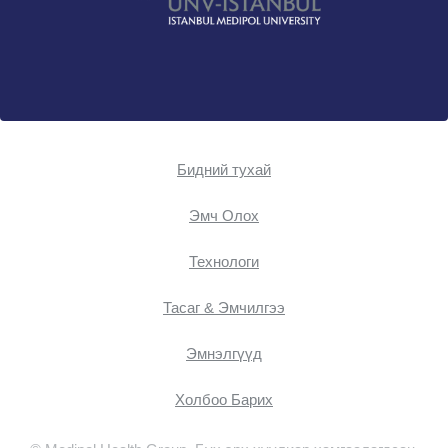
Бидний тухай
Эмч Oлох
Технологи
Тасаг & Эмчилгээ
Эмнэлгүүд
Холбоо Барих