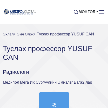
МОНГОЛ
Эхлэл
Эмч Oлох
Туслах профессор YUSUF CAN
Туслах профессор YUSUF
CAN
Радиологи
Медипол Мега Их Сургуулийн Эмнэлэг Багжылар