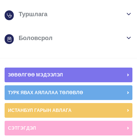
Туршлага
Боловсрол
ЗӨВӨЛГӨӨ МЭДЭЭЛЭЛ
ТУРК ЯВАХ АЯЛАЛАА ТӨЛӨВЛӨ
ИСТАНБУЛ ГАРЫН АВЛАГА
СЭТГЭГДЭЛ