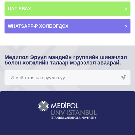
ЦАГ АВАХ
WHATSAPP-Р ХОЛБОГДОХ
Медипол Эрүүл мэндийн группийн шинэчлэл
болон хөгжлийн талаар мэдээлэл аваарай.