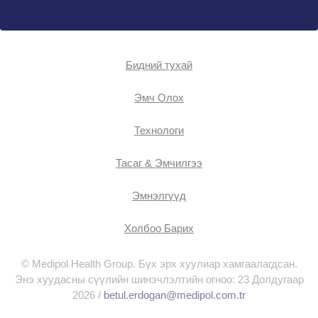
Бидний тухай
Эмч Oлох
Технологи
Тасаг & Эмчилгээ
Эмнэлгүүд
Холбоо Барих
© Medipol Health Group. Бүх эрх хуулиар хамгаалагдсан.
Энэ хуудасны сүүлийн шинэчлэлтийн огноо: 23 Долдугаар
2026 /
betul.erdogan@medipol.com.tr