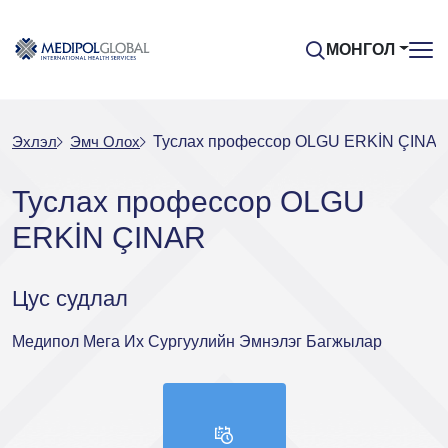
МОНГОЛ
Эхлэл
Эмч Oлох
Туслах профессор OLGU ERKİN ÇINA
Туслах профессор OLGU
ERKİN ÇINAR
Цус судлал
Медипол Мега Их Сургуулийн Эмнэлэг Багжылар