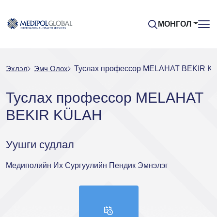
МОНГОЛ
Эхлэл
Эмч Oлох
Туслах профессор MELAHAT BEKIR K
Туслах профессор MELAHAT
BEKIR KÜLAH
Уушги судлал
Медиполийн Их Сургуулийн Пендик Эмнэлэг