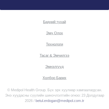
Бидний тухай
Эмч Oлох
Технологи
Тасаг & Эмчилгээ
Эмнэлгүүд
Холбоо Барих
© Medipol Health Group. Бүх эрх хуулиар хамгаалагдсан.
Энэ хуудасны сүүлийн шинэчлэлтийн огноо: 23 Долдугаар
2026 /
betul.erdogan@medipol.com.tr