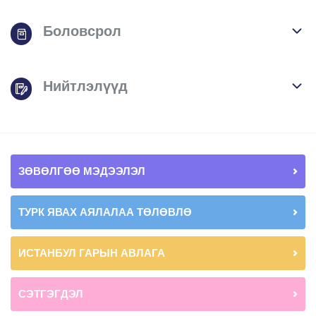
Боловсрол
Нийтлэлүүд
ЗӨВӨЛГӨӨ МЭДЭЭЛЭЛ
ТУРК ЯВАХ АЯЛАЛАА ТӨЛӨВЛӨ
ИСТАНБУЛ ГАРЫН АВЛАГА
СЭТГЭГДЭЛ