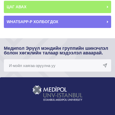
ЦАГ АВАХ
WHATSAPP-Р ХОЛБОГДОХ
Медипол Эрүүл мэндийн группийн шинэчлэл
болон хөгжлийн талаар мэдээлэл аваарай.