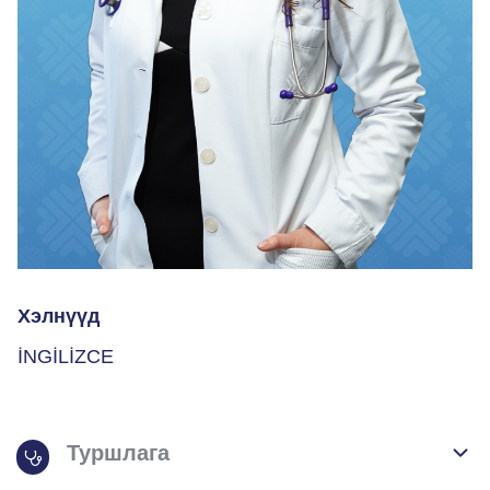
Хэлнүүд
İNGİLİZCE
Туршлага