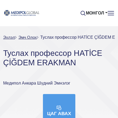
МОНГОЛ
Эхлэл
Эмч Oлох
Туслах профессор HATİCE ÇİĞDEM 
Туслах профессор HATİCE
ÇİĞDEM ERAKMAN
Медипол Анкара Шүдний Эмнэлэг
ЦАГ АВАХ