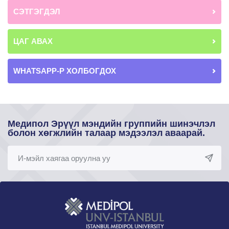
СЭТГЭГДЭЛ
ЦАГ АВАХ
WHATSAPP-Р ХОЛБОГДОХ
Медипол Эрүүл мэндийн группийн шинэчлэл
болон хөгжлийн талаар мэдээлэл аваарай.