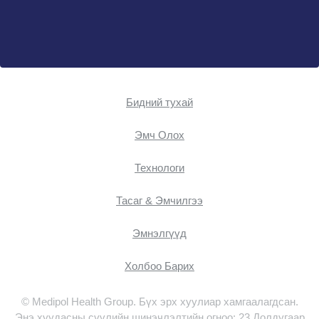
Бидний тухай
Эмч Oлох
Технологи
Тасаг & Эмчилгээ
Эмнэлгүүд
Холбоо Барих
© Medipol Health Group. Бүх эрх хуулиар хамгаалагдсан.
Энэ хуудасны сүүлийн шинэчлэлтийн огноо: 23 Долдугаар