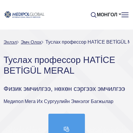
МОНГОЛ
Эхлэл
Эмч Oлох
Туслах профессор HATİCE BETİGÜL 
Туслах профессор HATİCE
BETİGÜL MERAL
Физик эмчилгээ, нөхөн сэргээх эмчилгээ
Медипол Мега Их Сургуулийн Эмнэлэг Багжылар