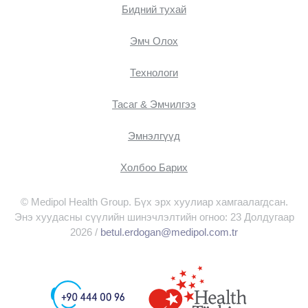
Бидний тухай
Эмч Oлох
Технологи
Тасаг & Эмчилгээ
Эмнэлгүүд
Холбоо Барих
© Medipol Health Group. Бүх эрх хуулиар хамгаалагдсан.
Энэ хуудасны сүүлийн шинэчлэлтийн огноо: 23 Долдугаар
2026 /
betul.erdogan@medipol.com.tr