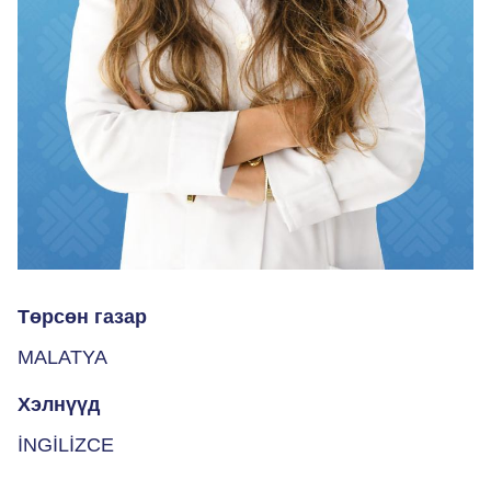
Төрсөн газар
MALATYA
Хэлнүүд
İNGİLİZCE