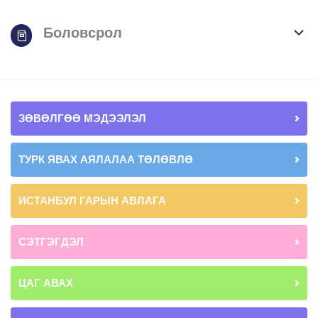
Боловсрол
ЗӨВӨЛГӨӨ МЭДЭЭЛЭЛ
ТУРК ЯВАХ АЯЛАЛАА ТӨЛӨВЛӨ
ИСТАНБУЛ ГАРЫН АВЛАГА
СЭТГЭГДЭЛ
ЦАГ АВАХ