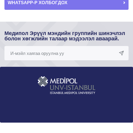
WHATSAPP-Р ХОЛБОГДОХ
Медипол Эрүүл мэндийн группийн шинэчлэл
болон хөгжлийн талаар мэдээлэл аваарай.