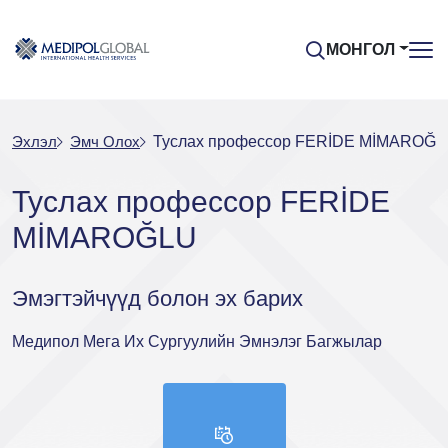
МОНГОЛ
Эхлэл
Эмч Oлох
Туслах профессор FERİDE MİMAROĞL
Туслах профессор FERİDE
MİMAROĞLU
Эмэгтэйчүүд болон эх барих
Медипол Мега Их Сургуулийн Эмнэлэг Багжылар