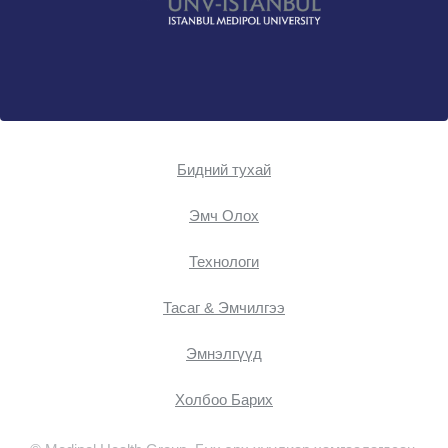
Бидний тухай
Эмч Oлох
Технологи
Тасаг & Эмчилгээ
Эмнэлгүүд
Холбоо Барих