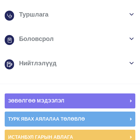
Туршлага
Боловсрол
Нийтлэлүүд
ЗӨВӨЛГӨӨ МЭДЭЭЛЭЛ
ТУРК ЯВАХ АЯЛАЛАА ТӨЛӨВЛӨ
ИСТАНБУЛ ГАРЫН АВЛАГА