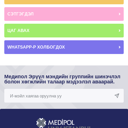
СЭТГЭГДЭЛ
ЦАГ АВАХ
WHATSAPP-Р ХОЛБОГДОХ
Медипол Эрүүл мэндийн группийн шинэчлэл
болон хөгжлийн талаар мэдээлэл аваарай.