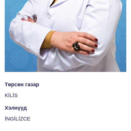
Төрсөн газар
KİLİS
Хэлнүүд
İNGİLİZCE