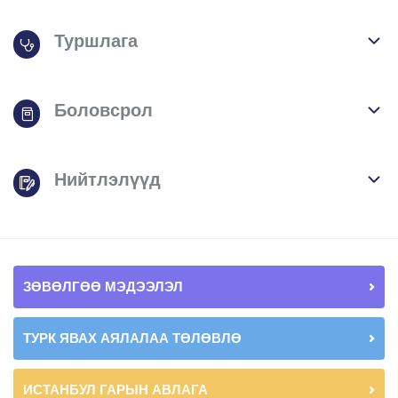
Туршлага
Боловсрол
Нийтлэлүүд
ЗӨВӨЛГӨӨ МЭДЭЭЛЭЛ
ТУРК ЯВАХ АЯЛАЛАА ТӨЛӨВЛӨ
ИСТАНБУЛ ГАРЫН АВЛАГА