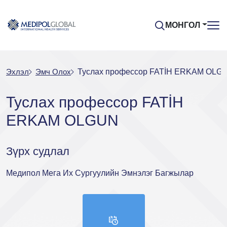
МОНГОЛ
Эхлэл
Эмч Oлох
Туслах профессор FATİH ERKAM OLG
Туслах профессор FATİH
ERKAM OLGUN
Зүрх судлал
Медипол Мега Их Сургуулийн Эмнэлэг Багжылар