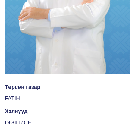
Төрсөн газар
FATİH
Хэлнүүд
İNGİLİZCE