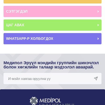
СЭТГЭГДЭЛ
ЦАГ АВАХ
WHATSAPP-Р ХОЛБОГДОХ
Медипол Эрүүл мэндийн группийн шинэчлэл
болон хөгжлийн талаар мэдээлэл аваарай.