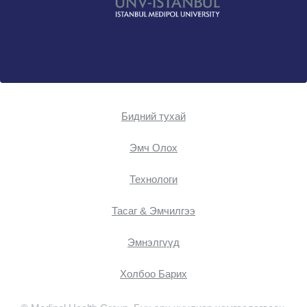
Бидний тухай
Эмч Oлох
Технологи
Тасаг & Эмчилгээ
Эмнэлгүүд
Холбоо Барих