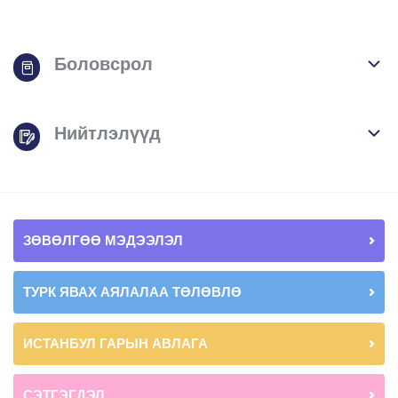
Боловсрол
Нийтлэлүүд
ЗӨВӨЛГӨӨ МЭДЭЭЛЭЛ
ТУРК ЯВАХ АЯЛАЛАА ТӨЛӨВЛӨ
ИСТАНБУЛ ГАРЫН АВЛАГА
СЭТГЭГДЭЛ