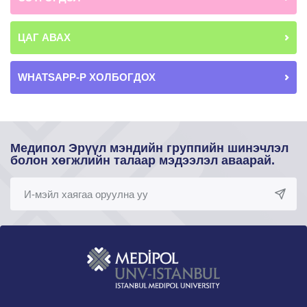
ЦАГ АВАХ
WHATSAPP-Р ХОЛБОГДОХ
Медипол Эрүүл мэндийн группийн шинэчлэл
болон хөгжлийн талаар мэдээлэл аваарай.