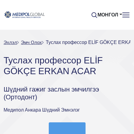
МОНГОЛ
Эхлэл
Эмч Oлох
Туслах профессор ELİF GÖKÇE ERKA
Туслах профессор ELİF
GÖKÇE ERKAN ACAR
Шүдний гажиг заслын эмчилгээ
(Ортодонт)
Медипол Анкара Шүдний Эмнэлэг