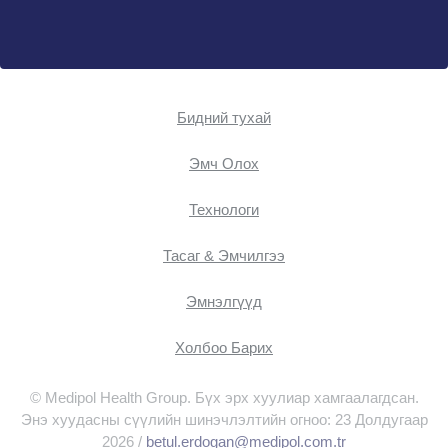
Бидний тухай
Эмч Oлох
Технологи
Тасаг & Эмчилгээ
Эмнэлгүүд
Холбоо Барих
© Medipol Health Group. Бүх эрх хуулиар хамгаалагдсан.
Энэ хуудасны сүүлийн шинэчлэлтийн огноо: 23 Долдугаар
2026 /
betul.erdogan@medipol.com.tr