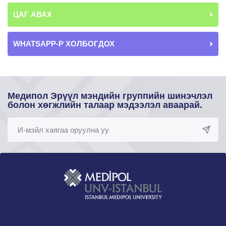
ЦАГ АВАХ
WHATSAPP-Р ХОЛБОГДОХ
Медипол Эрүүл мэндийн группийн шинэчлэл
болон хөгжлийн талаар мэдээлэл аваарай.