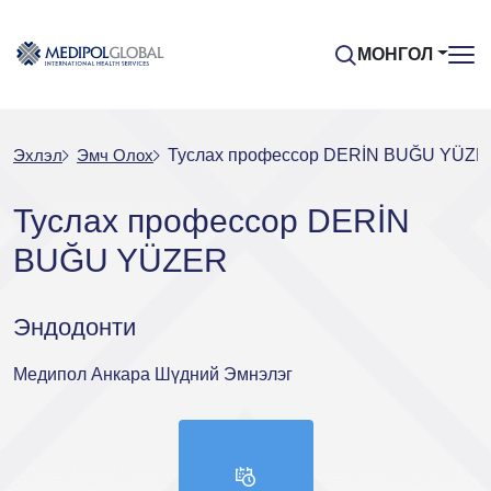
МОНГОЛ
Эхлэл
Эмч Oлох
Туслах профессор DERİN BUĞU YÜZE
Туслах профессор DERİN
BUĞU YÜZER
Эндодонти
Медипол Анкара Шүдний Эмнэлэг