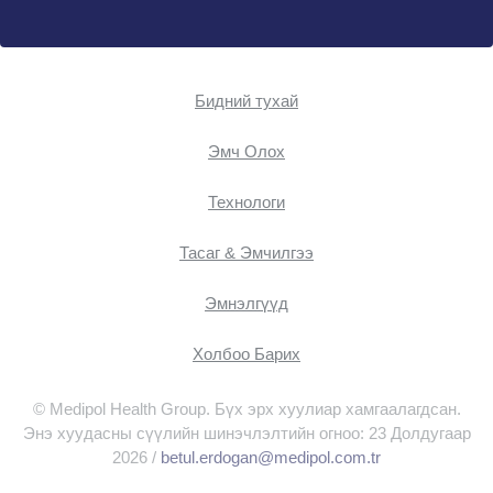
Бидний тухай
Эмч Oлох
Технологи
Тасаг & Эмчилгээ
Эмнэлгүүд
Холбоо Барих
© Medipol Health Group. Бүх эрх хуулиар хамгаалагдсан.
Энэ хуудасны сүүлийн шинэчлэлтийн огноо: 23 Долдугаар
2026 /
betul.erdogan@medipol.com.tr