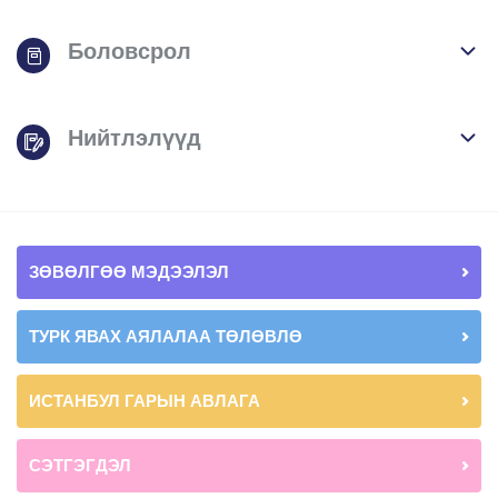
Боловсрол
Нийтлэлүүд
ЗӨВӨЛГӨӨ МЭДЭЭЛЭЛ
ТУРК ЯВАХ АЯЛАЛАА ТӨЛӨВЛӨ
ИСТАНБУЛ ГАРЫН АВЛАГА
СЭТГЭГДЭЛ