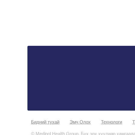
Бидний тухай
Эмч Oлох
Технологи
Т
© Medipol Health Group. Бүх эрх хуулиар хамгаал