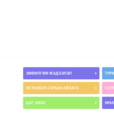
ЗӨВӨЛГӨӨ МЭДЭЭЛЭЛ
ТУР
ИСТАНБУЛ ГАРЫН АВЛАГА
СЭТ
ЦАГ АВАХ
WHA