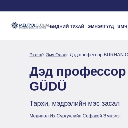
БИДНИЙ ТУХАЙ
ЭМНЭЛГҮҮД
ЭМЧ
Эхлэл
Эмч Oлох
Дэд профессор BURHAN 
Дэд профессо
GÜDÜ
Тархи, мэдрэлийн мэс засал
Медипол Их Сургуулийн Сефакөй Эмнэлэг