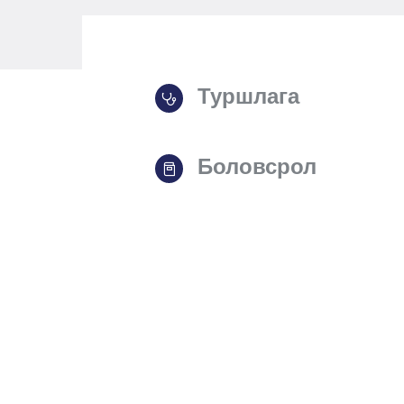
Туршлага
Боловсрол