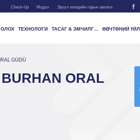
Check-Up
Мэдээ
Эрүүл мэндийн гарын авлага
 ОЛОХ
ТЕХНОЛОГИ
ТАСАГ & ЭМЧИЛГЭЭ
ӨВЧТӨНИЙ ҮЙЛЧИЛГ
ORAL GÜDÜ
р BURHAN ORAL