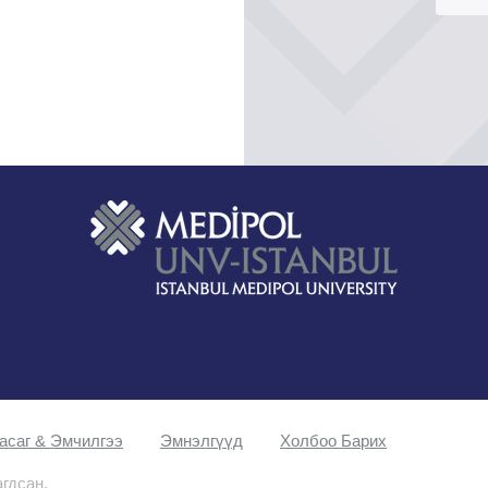
асаг & Эмчилгээ
Эмнэлгүүд
Холбоо Барих
агдсан.