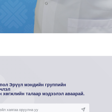
пол Эрүүл мэндийн группийн
члэл
н хөгжлийн талаар мэдээлэл аваарай.