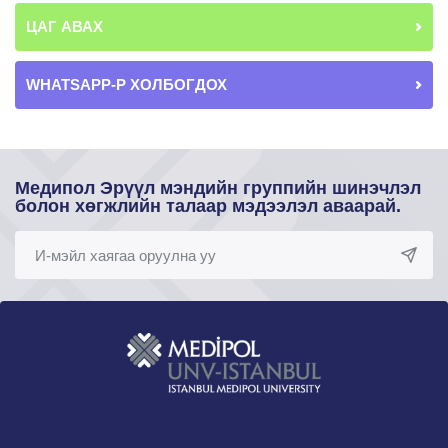
ЦАГ АВАХ
WHATSAPP-Р ХОЛБОГДОХ
Медипол Эрүүл мэндийн группийн шинэчлэл
болон хөгжлийн талаар мэдээлэл аваарай.