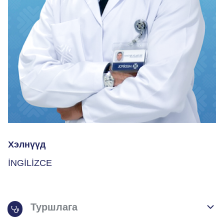
Хэлнүүд
İNGİLİZCE
Туршлага