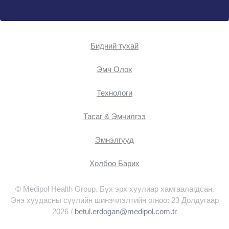
Бидний тухай
Эмч Oлох
Технологи
Тасаг & Эмчилгээ
Эмнэлгүүд
Холбоо Барих
© Medipol Health Group. Бүх эрх хуулиар хамгаалагдсан.
Энэ хуудасны сүүлийн шинэчлэлтийн огноо: 23 Долдугаар
2026 /
betul.erdogan@medipol.com.tr