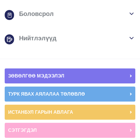
Боловсрол
Нийтлэлүүд
ЗӨВӨЛГӨӨ МЭДЭЭЛЭЛ
ТУРК ЯВАХ АЯЛАЛАА ТӨЛӨВЛӨ
ИСТАНБУЛ ГАРЫН АВЛАГА
СЭТГЭГДЭЛ