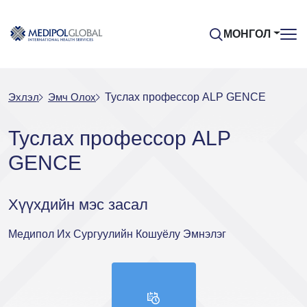
МОНГОЛ
Эхлэл
Эмч Oлох
Туслах профессор ALP GENCE
Туслах профессор ALP
GENCE
Хүүхдийн мэс засал
Медипол Их Сургуулийн Кошуёлу Эмнэлэг