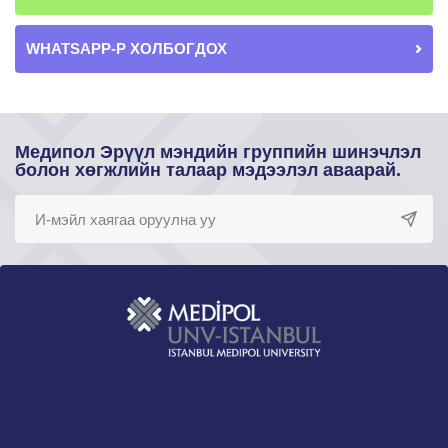
WHATSAPP-Р ХОЛБОГДОХ
Медипол Эрүүл мэндийн группийн шинэчлэл
болон хөгжлийн талаар мэдээлэл аваарай.