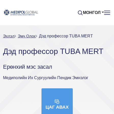
МОНГОЛ
Эхлэл
Эмч Oлох
Дэд профессор TUBA MERT
Дэд профессор TUBA MERT
Eрөнхий мэс засал
Медиполийн Их Сургуулийн Пендик Эмнэлэг
ЦАГ АВАХ