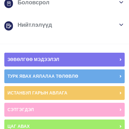
Боловсрол
Нийтлэлүүд
ЗӨВӨЛГӨӨ МЭДЭЭЛЭЛ
ТУРК ЯВАХ АЯЛАЛАА ТӨЛӨВЛӨ
ИСТАНБУЛ ГАРЫН АВЛАГА
СЭТГЭГДЭЛ
ЦАГ АВАХ