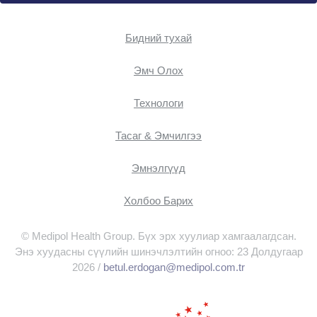
Бидний тухай
Эмч Oлох
Технологи
Тасаг & Эмчилгээ
Эмнэлгүүд
Холбоо Барих
© Medipol Health Group. Бүх эрх хуулиар хамгаалагдсан.
Энэ хуудасны сүүлийн шинэчлэлтийн огноо: 23 Долдугаар
2026 /
betul.erdogan@medipol.com.tr